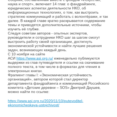
наука и спорт», включает 14 глав: о фандрайзинге,
юридических аспектах деятельности НКО, об
информационных технологиях, о том, как выстроить
стратегию коммуникаций и работать с волонтёрами, и так
далее. В каждой главе кратко раскрывается содержание
темы и приводятся дополнительные источники, чтобы
изучить её глубже.
Следуя советам авторов - опытных экспертов,
руководители и сотрудники НКО шаг за шагом смогут
выстроить работу своей организации, достигнуть
экономической устойчивости и найти лучшие решения
задач, возникающих каждый день.
С 10 ноября на сайте
АСИ
https://www.asi.org.ru/
еженедельно публикуются
выдержки из глав путеводителя и ссылки на скачивание
полного текста, в том числе в форматах для чтения в
электронных книгах.
Фрагмент главы I: «Экономическая устойчивость
организаций», автором которой стал директор
департамента фандрайзинга и коммуникаций Российского
комитета «Детские деревни – SOS» Дмитрий Даушев,
можно найти по ссылке:
https://www.asi.org.ru/2020/11/10/putevoditel-
ekonomicheskaya-ustojchivost/