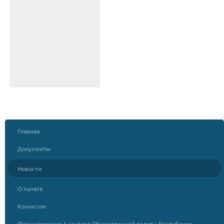
Главная
Документы
Новости
О палате
Комиссии
Формирование 4 состава Общественной палаты Республики