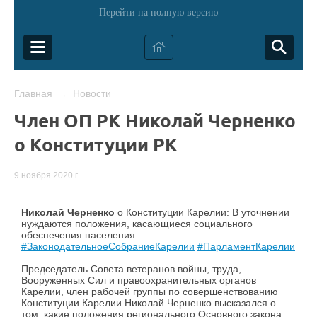
Перейти на полную версию
Главная
Новости
→
Член ОП РК Николай Черненко
о Конституции РК
9 ноября 2020 г.
Николай Черненко
о Конституции Карелии: В уточнении
нуждаются положения, касающиеся социального
обеспечения населения
#ЗаконодательноеСобраниеКарелии
#ПарламентКарелии
#ЗС
Председатель Совета ветеранов войны, труда,
Вооруженных Сил и правоохранительных органов
Карелии, член рабочей группы по совершенствованию
Конституции Карелии Николай Черненко высказался о
том, какие положения регионального Основного закона