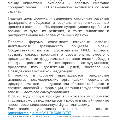
между обществом, бизнесом и властью ежегодно
собирает более 5 000 гражданских активистов со всей
страны.
Главная цель форума – выявление состояния развития
гражданского общества и социально ориентированных
практик в регионах, обсуждение существующих проблем и
возможных путей их решения, а также выявление и
распространение наиболее успешных практик.
Повестка форума охватывает ключевые аспекты
деятельности гражданского общества. Члены
Общественной палаты, руководители HKO, эксперты
третьего сектора расскажут о своем опыте, вместе с
представителями федеральных органов власти обсудят
тренды развития межсекторного сотрудничества,
предложат пути достижения целей, поставленных
Президентом Российской Федерации.
К участию в форуме приглашаются гражданские
активисты, некоммерческие организации, социальные
предприниматели, представители бизнес-сообществ и
средств массовой информации, органов государственной
власти и местного самоуправления.
В 2020 году форум пройдет в очно-заочном формате:
участники смогут подключаться к работе в онлайн-режиме
через персонализированную dіgіtаl-платформу.
Регистрация участников открыта по ссылке:
https://forms.gle/MHSYi1CKSXj81YFt7
.