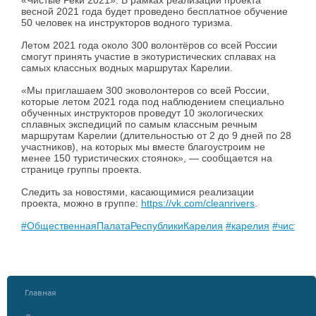
«Чистые Реки 2021». В рамках реализации проекта
весной 2021 года будет проведено бесплатное обучение
50 человек на инструкторов водного туризма.
Летом 2021 года около 300 волонтёров со всей России
смогут принять участие в экотуристических сплавах на
самых классных водных маршрутах Карелии.
«Мы приглашаем 300 эковолонтеров со всей России,
которые летом 2021 года под наблюдением специально
обученных инструкторов проведут 10 экологических
сплавных экспедиций по самым классным речным
маршрутам Карелии (длительностью от 2 до 9 дней по 28
участников), на которых мы вместе благоустроим не
менее 150 туристических стоянок», — сообщается на
странице группы проекта.
Следить за новостями, касающимися реализации
проекта, можно в группе:
https://vk.com/cleanrivers
.
#ОбщественнаяПалатаРеспубликиКарелия
#карелия
#чистыер
Главная