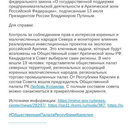
федерального закона «О государственной поддержке
предпринимательской деятельности в Арктической зоне
Российской Федерации», подписанным 13 июля
Президентом России Владимиром Путиным.
Для справки:
Контроль за соблюдением прав и интересов коренных и
малочисленных народов Севера и мониторинг влияния
реализуемых инвестиционных проектов на экологию
российской Арктики. Это ключевые задачи, которые будут
возложены на Общественный совет Арктической зоны РФ.
Кандидатов в Совет выбирали сами регионы. В него
вошли 19 человек: представители общественных палат
северных территорий, региональных ассоциаций
коренных малочисленных народов, региональных
торгово-промышленных палат. От Республики Карелия в
состав Совета вошла председатель Общественной
палаты РК
Любовь Кулакова
. С полным составом совета
можно ознакомиться в прикреплённом документе.
Источники информации:
https://minvr.gov.ru/press-
center/news/28297/
,
https://op11.rkomi.ru/node/387
,
https://narfu
#ОбщественнаяПалатаРеспубликиКарелия