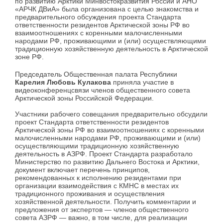
по развитию Арктики Минвостокразвития России и АНО
«АРЧК ДВиА» была организована с целью знакомства и
предварительного обсуждения проекта Стандарта
ответственности резидентов Арктической зоны РФ во
взаимоотношениях с коренными малочисленными
народами РФ, проживающими и (или) осуществляющими
традиционную хозяйственную деятельность в Арктической
зоне РФ.
Председатель Общественная палата Республики
Карелия Любовь Кулакова
приняла участие в
видеоконференцсвязи членов общественного совета
Арктической зоны Российской Федерации.
Участники рабочего совещания предварительно обсудили
проект Стандарта ответственности резидентов
Арктической зоны РФ во взаимоотношениях с коренными
малочисленными народами РФ, проживающими и (или)
осуществляющими традиционную хозяйственную
деятельность в АЗРФ. Проект Стандарта разработало
Министерство по развитию Дальнего Востока и Арктики,
документ включает перечень принципов,
рекомендованных к исполнению резидентами при
организации взаимодействия с КМНС в местах их
традиционного проживания и осуществления
хозяйственной деятельности. Получить комментарии и
предложения от экспертов — членов общественного
совета АЗРФ — важно, в том числе, для реализации