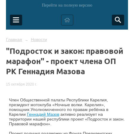
Перейти на полную версию
Главная
Новости
→
"Подросток и закон: правовой
марафон" - проект члена ОП
РК Геннадия Мазова
15 октября 2020 г.
Член Общественной палаты Республики Карелия,
президент мотоклуба «Ночные волки. Карелия»,
помощник Уполномоченного по правам ребёнка в
Карелии
Геннадий Мазов
активно реализует на
территории нашей республики проект «Подросток и закон.
Правовой марафон».
Проект получил поддержку из Фонда Президентских