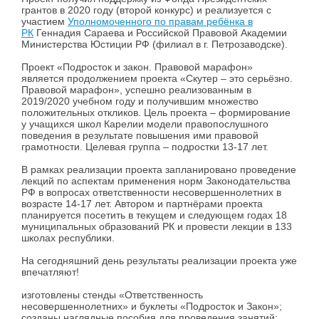
грантов в 2020 году (второй конкурс) и реализуется с
участием
Уполномоченного по правам ребёнка в
РК
Геннадия Сараева и Российской Правовой Академии
Министерства Юстиции РФ (филиал в г. Петрозаводске).
Проект «Подросток и закон. Правовой марафон»
является продолжением проекта «Скутер – это серьёзно.
Правовой марафон», успешно реализованным в
2019/2020 учебном году и получившим множество
положительных откликов. Цель проекта – формирование
у учащихся школ Карелии модели правопослушного
поведения в результате повышения ими правовой
грамотности. Целевая группа – подростки 13-17 лет.
В рамках реализации проекта запланировано проведение
лекций по аспектам применения норм Законодательства
РФ в вопросах ответственности несовершеннолетних в
возрасте 14-17 лет. Автором и партнёрами проекта
планируется посетить в текущем и следующем годах 18
муниципальных образований РК и провести лекции в 133
школах республики.
На сегодняшний день результаты реализации проекта уже
впечатляют!
изготовлены стенды «Ответственность
несовершеннолетних» и буклеты «Подросток и Закон»;
созданы наглядные пособия для проведения занятий;