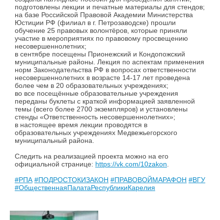
подготовлены лекции и печатные материалы для стендов;
на базе Российской Правовой Академии Министерства
Юстиции РФ (филиал в г. Петрозаводске) прошли
обучение 25 правовых волонтёров, которые приняли
участие в мероприятиях по правовому просвещению
несовершеннолетних;
в сентябре посещены Прионежский и Кондопожский
муниципальные районы. Лекция по аспектам применения
норм Законодательства РФ в вопросах ответственности
несовершеннолетних в возрасте 14-17 лет проведена
более чем в 20 образовательных учреждениях;
во все посещённые образовательные учреждения
переданы буклеты с краткой информацией заявленной
темы (всего более 2700 экземпляров) и установлены
стенды «Ответственность несовершеннолетних»;
в настоящее время лекции проводятся в
образовательных учреждениях Медвежьегорского
муниципальный района.
Следить на реализацией проекта можно на его
официальной странице:
https://vk.com/10zakon
.
#РПА
#ПОДРОСТОКИЗАКОН
#ПРАВОВОЙМАРАФОН
#ВГУЮ
#ОбщественнаяПалатаРеспубликиКарелия