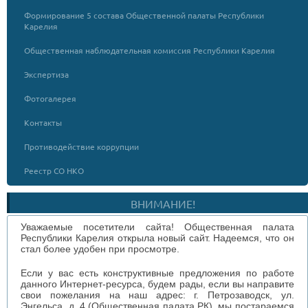
Формирование 5 состава Общественной палаты Республики
Карелия
Общественная наблюдательная комиссия Республики Карелия
Экспертиза
Фотогалерея
Контакты
Противодействие коррупции
Реестр СО НКО
ВНИМАНИЕ!
Уважаемые посетители сайта! Общественная палата
Республики Карелия открыла новый сайт. Надеемся, что он
стал более удобен при просмотре.
Если у вас есть конструктивные предложения по работе
данного Интернет-ресурса, будем рады, если вы направите
свои пожелания на наш адрес: г. Петрозаводск, ул.
Энгельса, д. 4 (Общественная палата РК), мы постараемся