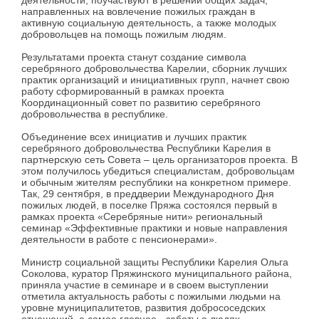
деятельности, поучаствуют в решении общих задач,
направленных на вовлечение пожилых граждан в
активную социальную деятельность, а также молодых
добровольцев на помощь пожилым людям.
Результатами проекта станут создание символа
серебряного добровольчества Карелии, сборник лучших
практик организаций и инициативных групп, начнет свою
работу сформированный в рамках проекта
Координационный совет по развитию серебряного
добровольчества в республике.
Объединение всех инициатив и лучших практик
серебряного добровольчества Республики Карелия в
партнерскую сеть Совета – цель организаторов проекта. В
этом получилось убедиться специалистам, добровольцам
и обычным жителям республики на конкретном примере.
Так, 29 сентября, в преддверии Международного Дня
пожилых людей, в поселке Пряжа состоялся первый в
рамках проекта «Серебряные нити» региональный
семинар «Эффективные практики и новые направления
деятельности в работе с пенсионерами».
Министр социальной защиты Республики Карелия Ольга
Соколова, куратор Пряжинского муниципального района,
приняла участие в семинаре и в своем выступлении
отметила актуальность работы с пожилыми людьми на
уровне муниципалитетов, развития добрососедских