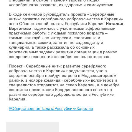
отношений, а самое главное - заботы о людях
«серебряного» возраста, их здоровье и самочувствии.
В ходе семинара руководитель проекта «Серебряные
нити»: развитие серебряного добровольчества в Карелии»
член Общественной палаты Республики Карелия
Наталья
Вартанова
поделилась с участниками эффективными
практиками работы с людьми пожилого возраста –
такими, как клубы по интересам, спортивные и
танцевальные секции, занятия по садоводству и
кулинарии, а также рассказала об основных
перспективных задачах развития организации в рамках
внедрения технологии «серебряное волонтерство».
Проект «Серебряные нити: развитие серебряного
добровольчества в Карелии» продолжается, уже в
середине октября пройдут встречи в Медвежьегорском
районе, в ноябре команда «серебряных» волонтеров и
специалистов отправится на север Карелии, а в декабре
состоится презентация Координационного совета по
развитию серебряного добровольчества в Республике
Карелия.
#ОбщественнаяПалатаРеспубликиКарелия