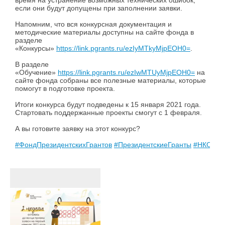
время на устранение возможных технических ошибок,
если они будут допущены при заполнении заявки.
Напомним, что вся конкурсная документация и
методические материалы доступны на сайте фонда в
разделе
«Конкурсы»
https://link.pgrants.ru/ezIyMTkyMjpEOH0=
.
В разделе
«Обучение»
https://link.pgrants.ru/ezIwMTUyMjpEOH0=
на
сайте фонда собраны все полезные материалы, которые
помогут в подготовке проекта.
Итоги конкурса будут подведены к 15 января 2021 года.
Стартовать поддержанные проекты смогут с 1 февраля.
А вы готовите заявку на этот конкурс?
#ФондПрезидентскихГрантов
#ПрезидентскиеГранты
#НКО
#Г