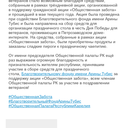
ветеранов стало возможным благодаря средствам,
собранным в рамках трёхдневной акции, организованной
в поддержку гражданской акции «Общественная забота»
и прошедшей в мае текущего года. Акция была проведена
при содействии Благотворительного фонда имени Арины
Тубис и была направлена на сбор средств для
организации праздничного стола в честь Дня Победы для
ветеранов, проживающих в Петрозаводском доме-
интернате. На средства, собранные в рамках акции
«Общественная забота», были приобретены продукты и
заказаны сладкие пироги к праздничному чаепитию.
От имени председателя Общественной палаты РК ещё
раз выражаем огромную благодарность и
признательность жителям республики, принявшим
участие в сборе средств для праздничного
стола,
Благотворительному фонду имени Арины Тубис
за
поддержку акции «Общественная забота», всем членам
Общественной палаты РК за участие в поздравлении
ветеранов!
#ОбщественнаяЗабота
#БлаготворительныйФондАриныТубис
#ОбщественнаяПалатаРеспубликиКарелия