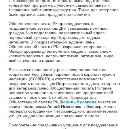
Петрозаводского дома-интерната была подготовлена
концертная программа с участием самых активных и
творческих работников учреждения. Также для ветеранов
было организовано праздничное чаепитие.
Общественная палата РК присоединилась к
поздравлению ветеранов. Для уважаемых пожилых
граждан был подготовлен поздравительный адрес,
переданный руководству Петрозаводского дома-
интерната. В поздравительном адресе члены
Общественной палаты РК поздравили ветеранов с
Международным днём пожилых людей с пожеланием
крепкого здоровья, долгих лет жизни, оптимизма, мира,
любви, счастья и гармонии.
В связи с сохранением угрозы распространения на
территории Республики Карелия новой коронавирусной
инфекции (COVID-19) и отсутствием возможности
поздравить постояльцев Петрозаводского дома-интерната
для ветеранов лично, Общественная палата РК также
направила угощения для чествования представителей
старшего поколения 1 октября. Председатель
Общественной палаты РК
Любовь Кулакова
вместе со
своим помощником
Анной Игнатенко
заблаговременно
передали сотрудникам Петрозаводского дома-интерната
угощения для организации праздничного стола.
Приобретение праздничных угощения для поздравления