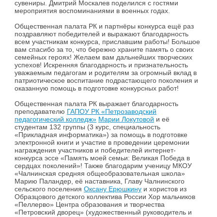
сувениры. Дмитрий Москалев поделился с гостями
мероприятия воспоминаниями в военных годах.
Общественная палата РК и партнёры конкурса ещё раз
поздравляют победителей и выражают благодарность
всем участникам конкурса, приславшим работы! Большое
вам спасибо за то, что бережно храните память о своих
семейных героях! Желаем вам дальнейших творческих
успехов! Искренняя благодарность и признательность
уважаемым педагогам и родителям за огромный вклад в
патриотическое воспитание подрастающего поколения и
оказанную помощь в подготовке конкурсных работ!
Общественная палата РК выражает благодарность
преподавателю
ГАПОУ РК «Петрозаводский
педагогический колледж»
Марии Локутовой
и её
студентам 132 группы (3 курс, специальность
«Прикладная информатика») за помощь в подготовке
электронной книги и участие в проведении церемонии
награждения участников и победителей интернет-
конкурса эссе «Память моей семьи: Великая Победа в
сердцах поколений»! Также благодарим ученицу МКОУ
«Чалнинская средняя общеобразовательная школа»
Марию Паландер, её наставника, Главу Чалнинского
сельского поселения
Оксану Ерюшкину
и хористов из
Образцового детского коллектива России Хор мальчиков
«Пеллерво» Центра образования и творчества
«Петровский дворец» (художественный руководитель и