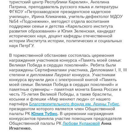
туристский центр Республики Карелия», Ангелина
Патрина, преподаватель русского языка и литературы
ФГКОУ «Петрозаводское президентское кадетское
училище», Ирина Кликачева, учитель-дефектолог МДОУ
№54 «Подснежник», методист отдела воспитания
поддержки семьи и детства «Карельского института
развития образования» и Юлия Зеленская, кандидат
исторических наук, доцент кафедры отечественной
истории Института истории, политических и социальных
наук ПетрГУ.
В торжественной обстановке состоялась церемония
награждения участников конкурса «Память моей семьи:
Великая Победа в сердцах поколений». Ребята были
награждены Сертификатами участника, Дипломами I, II, III
степени и дипломами Лауреат конкурса. Участникам
конкурса вручили диск с электронной книгой «Память
моей семьи: Великая Победа в сердцах поколений» и
памятные сувениры – памятная монета Банка России в
честь 75-летия Великой Победы, а также браслеты,
косынки и флешки «Мир меняют люди» от нашего
партнёра
Благотворительного фонда им. Арины Тубис
,
президентом которого является член Общественной
палаты РК
Юлия Тубис
.
В церемонии награждения
конкурсантов приняла участие помощник председателя
Общественной палаты РК
Любови Кулаковой
Анна
Игнатенко.