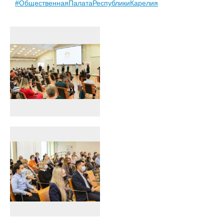
#ОбщественнаяПалатаРеспубликиКарелия