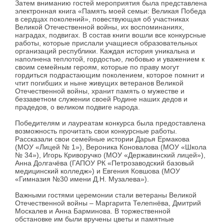
Затем вниманию гостей мероприятия была представлена
электронная книга «Память моей семьи: Великая Победа
в сердцах поколений», повествующая об участниках
Великой Отечественной войны, их воспоминаниях,
наградах, подвигах. В состав книги вошли все конкурсные
работы, которые прислали учащиеся образовательных
организаций республики. Каждая история уникальна и
наполнена теплотой, гордостью, любовью и уважением к
своим семейным героям, которые по праву могут
гордиться подрастающим поколением, которое помнит и
чтит погибших и ныне живущих ветеранов Великой
Отечественной войны, хранит память о мужестве и
беззаветном служении своей Родине наших дедов и
прадедов, о великом подвиге народа.
Победителям и лауреатам конкурса была предоставлена
возможность прочитать свои конкурсные работы.
Рассказали свои семейные истории Дарья Ермакова
(МОУ «Лицей № 1»), Вероника Коновалова (МОУ «Школа
№ 34»), Игорь Криворучко (МОУ «Державинский лицей»),
Анна Долгачёва (ГАПОУ РК «Петрозаводский базовый
медицинский колледж») и Евгения Ковшова (МОУ
«Гимназия №30 имени Д.Н. Музалева»).
Важными гостями церемонии стали ветераны Великой
Отечественной войны – Маргарита Телепнёва, Дмитрий
Москалев и Анна Барминова. В торжественной
обстановке им были вручены цветы и памятные