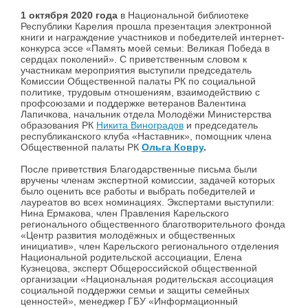
1 октября 2020 года
в Национальной библиотеке
Республики Карелия прошла презентация электронной
книги и награждение участников и победителей интернет-
конкурса эссе «Память моей семьи: Великая Победа в
сердцах поколений». С приветственным словом к
участникам мероприятия выступили председатель
Комиссии Общественной палаты РК по социальной
политике, трудовым отношениям, взаимодействию с
профсоюзами и поддержке ветеранов Валентина
Лапичкова, начальник отдела Молодёжи Министерства
образования РК
Никита Виноградов
и председатель
республиканского клуба «Наставник», помощник члена
Общественной палаты РК
Ольга Ковру
.
После приветствия Благодарственные письма были
вручены членам экспертной комиссии, задачей которых
было оценить все работы и выбрать победителей и
лауреатов во всех номинациях. Экспертами выступили:
Нина Ермакова, член Правления Карельского
регионального общественного благотворительного фонда
«Центр развития молодёжных и общественных
инициатив», член Карельского регионального отделения
Национальной родительской ассоциации, Елена
Кузнецова, эксперт Общероссийской общественной
организации «Национальная родительская ассоциация
социальной поддержки семьи и защиты семейных
ценностей», менеджер ГБУ «Информационный