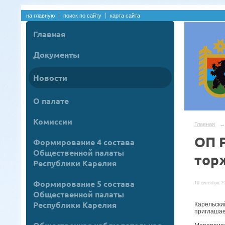
на главную
поиск по сайту
карта сайта
Главная
Документы
Новости
О палате
Комиссии
Главная
→
ОП 
Формирование 4 состава
Общественной палаты
тор
Республики Карелия
Формирование 5 состава
10 сентября 20
Общественной палаты
Республики Карелия
Карельски
приглаша