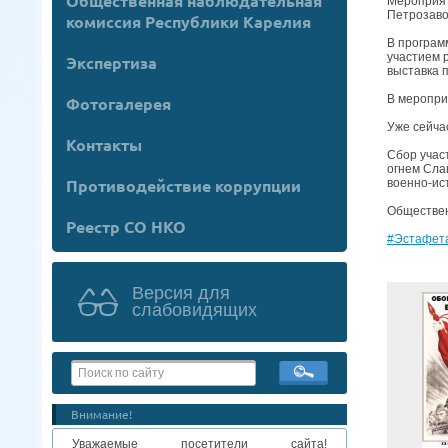
Общественная наблюдательная
Мероприят
Петрозаво
комиссия Республики Карелия
В програм
участием 
Экспертиза
выставка 
В меропри
Фотогалерея
Уже сейча
Контакты
Сбор учас
огнем Сла
Противодействие коррупции
военно-ис
Обществен
Реестр СО НКО
#Эстафет
Версия для
слабовидящих
Внимание!
Уважаемые посетители сайта!