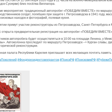
ие состоится 12 сентября 2020 года в 12 часов на военно-мемориальном ко
дск-Суоярви) близ посёлка Виллагора.
ме мероприятия: традиционный автопробег «ПОБЕДИМ ВМЕСТЕ» по маршруту 
родственников солдат, погибших при защите г. Петрозаводска в 1941 году, ма
поисковых находок и фотографий, полевая кухня.
ятии примут участие реконструкторы из Петрозаводска, Санкт-Петербурга и 
с открыта предварительная регистрация на автопробег «ПОБЕДИМ ВМЕСТЕ
тников автопробега будет осуществляться в 10:00 на площади Ленина, у Мем
вы». Автоколонна проследует по маршруту Петрозаводск –> Курган славы, г
торической реконструкции.
ная палата Республики Карелия приглашает всех желающих почтить память
аПоколений
#Фондпрезидентскихгрантов
#ПоискРФ
#ПоисковикРФ
#РубежиПе