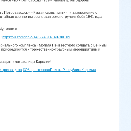
мплексе «КУРГАН СЛАВЫ» (39-й километр автодороги
Петрозаводск –> Курган славы, митинг и захоронение с
сштабная военно-историческая реконструкция боёв 1941 года,
Мурманска.
»:
https://vk.com/topic-143274814_40780109
.
ориального комплекса «Могила Неизвестного солдата с Вечным
де присоединится к торжественно-траурным мероприятиям и
 защитников столицы Карелии!
трозаводска
#ОбщественнаяПалатаРеспубликиКарелия