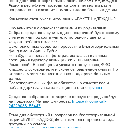
ежегодной благотворительной акции «БУКЕТ НАДЕЖДЫ».
Акция в республике проводится уже в четвёртый раз и
направлена на оказание помощи тяжело больным детям.
Как можно стать участником акции «БУКЕТ НАДЕЖДЫ»?
Объединиться с одноклассниками и их родителями.
Собрать средства и купить один подарочный букет своему
учителю или подарить учителю по одному цветку от
каждого ребёнка в классе.
Сэкономленные средства перевести в Благотворительный
фонд имени Арины Тубис.
Не забудьте прислать фотографию класса в личные
сообщения куратору акции [d23457706|Марине
Романовой]. В сообщении укажите школу, класс, ФИО
классного руководителя и скрин отправленной суммы. По
желанию можете написать слова поддержки больным
детям.
Благотворительный фонд обязательно отметит вас и
поблагодарит за участие в акции на стене
группы
.
Средства, собранные от акции, в первую очередь пойдут
на поддержку Матвея Смирнова:
https://vk.com/wall-
24229083_55447
.
Тема для обсуждений и вопросов по благотворительной
акции «БУКЕТ НАДЕЖДЫ», а также опыт прошлого года
доступны по ссылке: