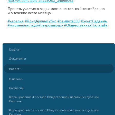
http://vk.com/topic-24229083_34565062
.
Принять участие в акции можно не только 1 сентября, но
и в течение всего месяца.
#карелия
#ФондАриныТубис
#сампотв360
#БукетНадежды
#мирменяютлюди
#петрозаводск
#ОбщественнаяПалатаРеспу
Главная
Документы
Новости
О палате
Комиссии
Формирование 4 состава Общественной палаты Республики
Карелия
Формирование 5 состава Общественной палаты Республики
Карелия