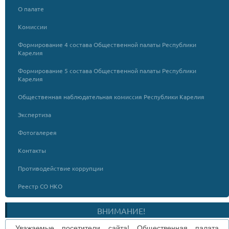
О палате
Комиссии
Формирование 4 состава Общественной палаты Республики
Карелия
Формирование 5 состава Общественной палаты Республики
Карелия
Общественная наблюдательная комиссия Республики Карелия
Экспертиза
Фотогалерея
Контакты
Противодействие коррупции
Реестр СО НКО
ВНИМАНИЕ!
Уважаемые посетители сайта! Общественная палата