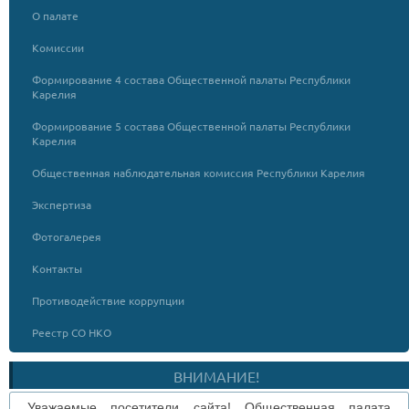
О палате
Комиссии
Формирование 4 состава Общественной палаты Республики
Карелия
Формирование 5 состава Общественной палаты Республики
Карелия
Общественная наблюдательная комиссия Республики Карелия
Экспертиза
Фотогалерея
Контакты
Противодействие коррупции
Реестр СО НКО
ВНИМАНИЕ!
Уважаемые посетители сайта! Общественная палата