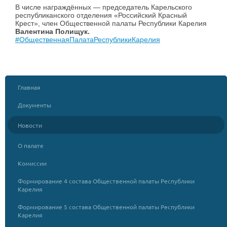
В числе награждённых — председатель Карельского
республиканского отделения «Российский Красный
Крест», член Общественной палаты Республики Карелия
Валентина Полищук.
#ОбщественнаяПалатаРеспубликиКарелия
Главная
Документы
Новости
О палате
Комиссии
Формирование 4 состава Общественной палаты Республики
Карелия
Формирование 5 состава Общественной палаты Республики
Карелия