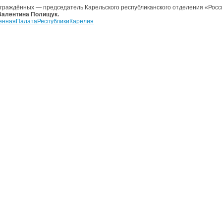
аграждённых — председатель Карельского республиканского отделения «Росс
Валентина Полищук.
еннаяПалатаРеспубликиКарелия