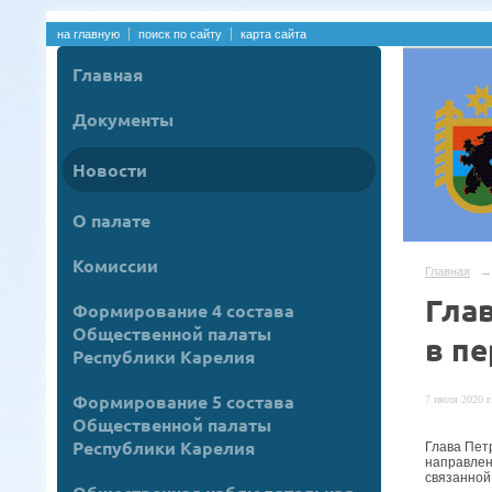
на главную
поиск по сайту
карта сайта
Главная
Документы
Новости
О палате
Комиссии
Главная
→
Гла
Формирование 4 состава
Общественной палаты
в п
Республики Карелия
Формирование 5 состава
7 июля 2020 г
Общественной палаты
Республики Карелия
Глава Пет
направлен
связанной