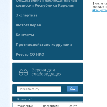
Общественная наблюдательная
В числе н
комиссия Республики Карелия
Карелия
#Обществ
Экспертиза
Фотогалерея
Контакты
Противодействие коррупции
Реестр СО НКО
Версия для
слабовидящих
Внимание!
Уважаемые посетители сайта!