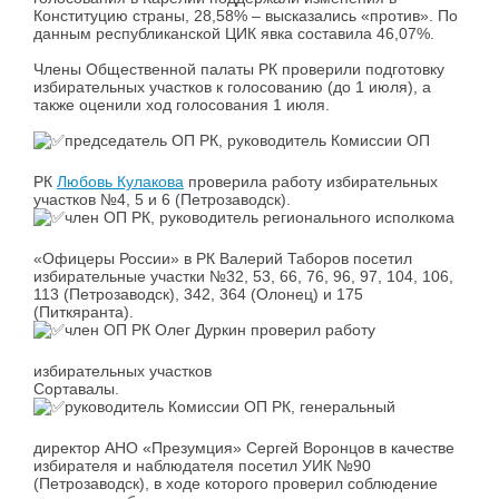
Конституцию страны, 28,58% – высказались «против». По
данным республиканской ЦИК явка составила 46,07%.
Члены Общественной палаты РК проверили подготовку
избирательных участков к голосованию (до 1 июля), а
также оценили ход голосования 1 июля.
председатель ОП РК, руководитель Комиссии ОП
РК
Любовь Кулакова
проверила работу избирательных
участков №4, 5 и 6 (Петрозаводск).
член ОП РК, руководитель регионального исполкома
«Офицеры России» в РК Валерий Таборов посетил
избирательные участки №32, 53, 66, 76, 96, 97, 104, 106,
113 (Петрозаводск), 342, 364 (Олонец) и 175
(Питкяранта).
член ОП РК Олег Дуркин проверил работу
избирательных участков
Сортавалы.
руководитель Комиссии ОП РК, генеральный
директор АНО «Презумция» Сергей Воронцов в качестве
избирателя и наблюдателя посетил УИК №90
(Петрозаводск), в ходе которого проверил соблюдение