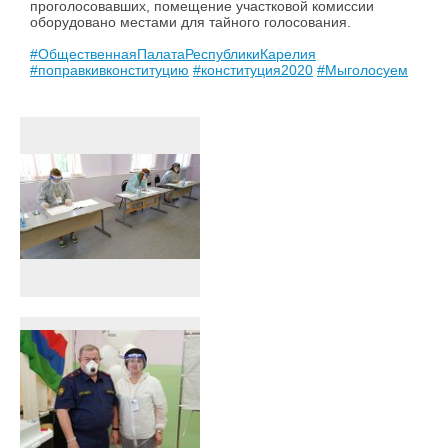
проголосовавших, помещение участковой комиссии
оборудовано местами для тайного голосования.
#ОбщественнаяПалатаРеспубликиКарелия
#поправкивконституцию
#конституция2020
#Мыголосуем