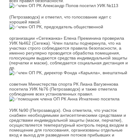
всех правил безопасности.
член ОП РК Александр Попов посетил УИК №113
(Петрозаводск) и отметил, что голосование идет с
хорошей явкой.
член ОП РК, председатель общественной
организации «Сегежанка» Елена Преминина проверила
УИК №462 (Сегежа). Член палаты подчеркнула, что на
участках строго соблюдаются правила безопасности, а
именно регулярно проводится обработка помещения,
голосующим выдаются средства индивидуальной защиты
(перчатки и маски), соблюдается социальная дистанция и
др.
член ОП РК, директор Фонда «Карьяла», внештатный
советник Министерства cпорта РК Лиана Вагузенкова
посетила УИК №76 (Петрозаводск) и также отметила
соблюдение всех установленных правил.
помощник члена ОП РК Анна Игнатенко посетила
УИК №90 (Петрозаводск). Она отметила, что участок
снабжен необходимыми антисептическими средствами и
средствами индивидуальной защиты (маски, перчатки),
осуществляется температурный контроль перед входом в
помещение для голосования, организованы отдельные
вход и выход для разведения потоков прибывших и