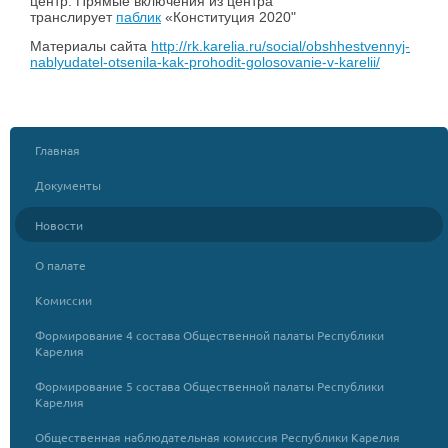
центр. Прямые включения из центра
транслирует
паблик
«Конституция 2020"
Материалы сайта
http://rk.karelia.ru/social/obshhestvennyj-
nablyudatel-otsenila-kak-prohodit-golosovanie-v-karelii/
Главная
Документы
Новости
О палате
Комиссии
Формирование 4 состава Общественной палаты Республики
Карелия
Формирование 5 состава Общественной палаты Республики
Карелия
Общественная наблюдательная комиссия Республики Карелия