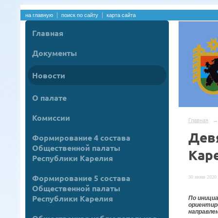
на главную
поиск по сайту
карта сайта
Главная
Документы
Новости
О палате
Комиссии
Главная
→
Дев
Формирование 4 состава
Общественной палаты
Кар
Республики Карелия
Формирование 5 состава
30 июня 2020 
Общественной палаты
Республики Карелия
По иници
ориентиро
направле