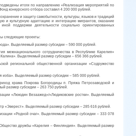
 подведены итоги по направлению «Реализация мероприятий по
онд конкурсного отбора составил 4 200 000 рублей.
охранение и защиту самобытности, культуры, языков и традиций
ую и культурную адаптацию и интеграцию мигрантов, оказание
и иной поддержки деятельности социально ориентированных
ны следующие проекты:
рода». Выделяемый размер субсидии – 590 000 рублей.
тия межнационального сотрудничества в Республике Карелия»
«Калина». Выделяемый размер субсидии – 656 366 рублей.
ьской региональной общественной организации «Содружество
 изба». Выделяемый размер субсидии – 585 000 рублей.
риход храма Покрова Богородицы п. Пряжа Петрозаводской и
ый размер субсидии – 263 750 рублей.
низации «Лююдин Везаажед»/«Людиковские ростки». Выделяемый
тр «Эверест». Выделяемый размер субсидии – 285 616 рублей.
анизации «Родной очаг». Выделяемый размер субсидии – 333 078
 «Общество дружбы «Карелия – Финляндия». Выделяемый размер