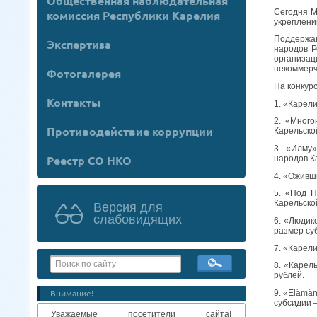
Общественная наблюдательная
Сегодня М
комиссия Республики Карелия
укреплени
Поддержан
Экспертиза
народов Р
организа
некоммерч
Фотогалерея
На конкур
Контакты
1. «Карел
2. «Много
Противодействие коррупции
Карельско
3. «Илму
Реестр СО НКО
народов К
4. «Оживш
5. «Под 
Карельско
Версия для
слабовидящих
6. «Людик
размер су
7. «Карел
8. «Карел
рублей.
Внимание!
9. «Elämä
субсидии –
Уважаемые посетители сайта!