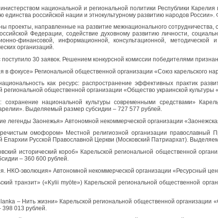
инистерством национальной и региональной политики Республики Карелия
ю единства российской нации и этнокультурному развитию народов России». Ф
ы проекты, направленные на развитие межнационального сотрудничества, с
оссийской Федерации, содействие духовному развитию личности, социальн
ционно-финансовой, информационной, консультационной, методической 
еских организаций.
с поступило 30 заявок. Решением конкурсной комиссии победителями призна
ия в фокусе» Региональной общественной организации «Союз карельского на
национальность как ресурс: распространение эффективных практик разви
й региональной общественной организации «Общество украинской культуры 
»: сохранение национальной культуры современными средствами» Карел
арелии». Выделяемый размер субсидии – 727 577 рублей.
ие легенды Заонежья» Автономной некоммерческой организации «Заонежская
Пречистым омофором» Местной религиозной организации православный П
й Епархии Русской Православной Церкви (Московский Патриархат). Выделяем
овский исторический короб» Карельской региональной общественной орга
бсидии – 360 600 рублей.
ия. НКО-эволюция» Автономной некоммерческой организации «Ресурсный цен
ьский транзит» («Kylii myöte») Карельской региональной общественной орг
nlanka – Нить жизни» Карельской региональной общественной организации
 398 013 рублей.