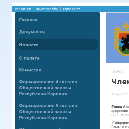
на главную
поиск по сайту
карта сайта
Главная
Документы
Новости
О палате
Комиссии
Главная
→
Чле
Формирование 4 состава
Общественной палаты
Республики Карелия
30 июня 2020 
Формирование 5 состава
Елена Ак
Общественной палаты
здорового
проголосов
Республики Карелия
«Общеросс
Считаю св