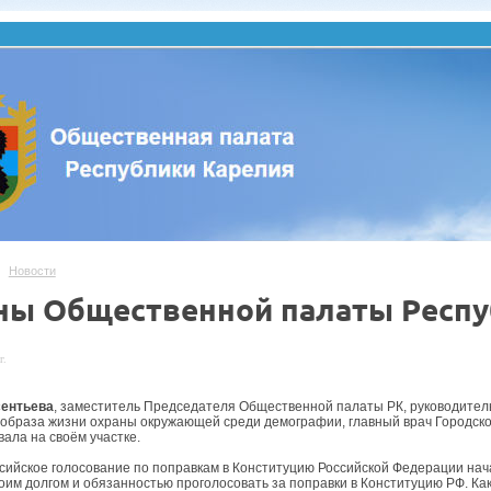
Новости
ны Общественной палаты Респу
г.
сентьева
, заместитель Председателя Общественной палаты РК, руководите
 образа жизни охраны окружающей среди демографии, главный врач Городск
ала на своём участке.
ийское голосование по поправкам в Конституцию Российской Федерации нача
оим долгом и обязанностью проголосовать за поправки в Конституцию РФ. Как 