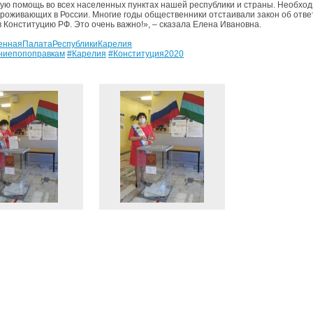
ую помощь во всех населенных пунктах нашей республики и страны. Необхо
проживающих в России. Многие годы общественники отстаивали закон об отве
в Конституцию РФ. Это очень важно!», – сказала Елена Ивановна.
еннаяПалатаРеспубликиКарелия
ниепопоправкам
#Карелия
#Конституция2020