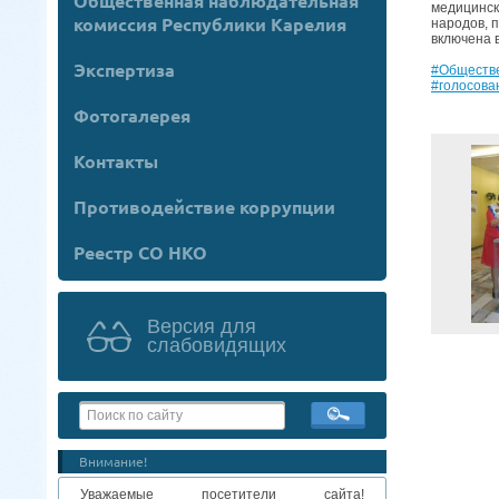
Общественная наблюдательная
медицинск
комиссия Республики Карелия
народов, 
включена 
Экспертиза
#Обществ
#голосова
Фотогалерея
Контакты
Противодействие коррупции
Реестр СО НКО
Версия для
слабовидящих
Внимание!
Уважаемые посетители сайта!