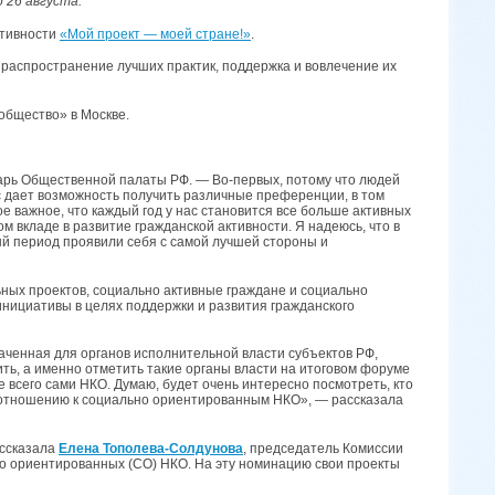
 26 августа.
ктивности
«Мой проект — моей стране!»
.
 распространение лучших практик, поддержка и вовлечение их
общество» в Москве.
арь Общественной палаты РФ. — Во-первых, потому что людей
рс дает возможность получить различные преференции, в том
е важное, что каждый год у нас становится все больше активных
м вкладе в развитие гражданской активности. Я надеюсь, что в
ный период проявили себя с самой лучшей стороны и
ьных проектов, социально активные граждане и социально
нициативы в целях поддержки и развития гражданского
аченная для органов исполнительной власти субъектов РФ,
ть, а именно отметить такие органы власти на итоговом форуме
 всего сами НКО. Думаю, будет очень интересно посмотреть, кто
по отношению к социально ориентированным НКО», — рассказала
ассказала
Елена Тополева-Солдунова
, председатель Комиссии
о ориентированных (СО) НКО. На эту номинацию свои проекты