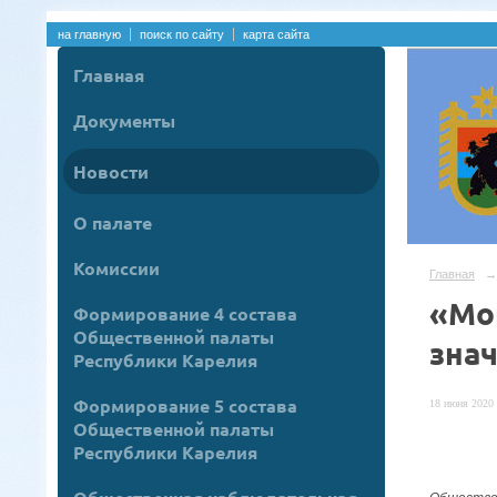
на главную
поиск по сайту
карта сайта
Главная
Документы
Новости
О палате
Комиссии
Главная
→
«Мой
Формирование 4 состава
Общественной палаты
зна
Республики Карелия
Формирование 5 состава
18 июня 2020 
Общественной палаты
Республики Карелия