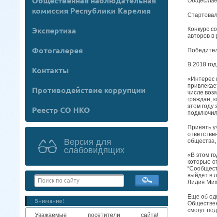
Общественная наблюдательная
Обществен
комиссия Республики Карелия
Стартовал
Экспертиза
Конкурс с
авторов в
Фотогалерея
Победител
В 2018 год
Контакты
«Интерес 
привлекае
Противодействие коррупции
числе воз
граждан, к
этом году
Реестр СО НКО
подключил
Принять у
ответстве
Версия для
общества,
слабовидящих
«В этом г
которые о
“Сообщест
выйдет в 
Лидия Ми
Еще об од
Внимание!
Обществен
смогут по
Уважаемые посетители сайта!