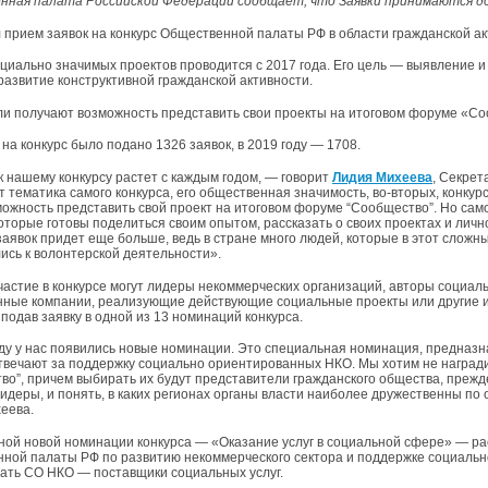
ная палата Российской Федерации сообщает, что Заявки принимаются до
 прием заявок на конкурс Общественной палаты РФ в области гражданской а
оциально значимых проектов проводится с 2017 года. Его цель — выявление и
 развитие конструктивной гражданской активности.
и получают возможность представить свои проекты на итоговом форуме «Со
 на конкурс было подано 1326 заявок, в 2019 году — 1708.
к нашему конкурсу растет с каждым годом, — говорит
Лидия Михеева
, Секрет
т тематика самого конкурса, его общественная значимость, во-вторых, конку
можность представить свой проект на итоговом форуме “Сообщество”. Но само
оторые готовы поделиться своим опытом, рассказать о своих проектах и лично
 заявок придет еще больше, ведь в стране много людей, которые в этот слож
ись к волонтерской деятельности».
частие в конкурсе могут лидеры некоммерческих организаций, авторы социал
нные компании, реализующие действующие социальные проекты или другие и
 подав заявку в одной из 13 номинаций конкурса.
оду у нас появились новые номинации. Это специальная номинация, предназн
твечают за поддержку социально ориентированных НКО. Мы хотим не награди
во”, причем выбирать их будут представители гражданского общества, прежде
лидеры, и понять, в каких регионах органы власти наиболее дружественны 
хеева.
ной новой номинации конкурса — «Оказание услуг в социальной сфере» — р
ной палаты РФ по развитию некоммерческого сектора и поддержке социальн
дать СО НКО — поставщики социальных услуг.