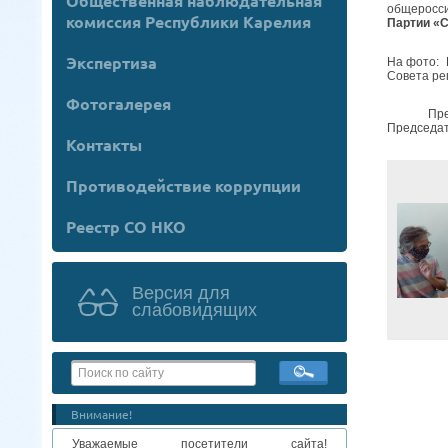
Общественная наблюдательная
общеросси
комиссия Республики Карелия
Партии «С
Экспертиза
На фото: 
Совета ре
Фотогалерея
Председа
Председа
Контакты
Противодействие коррупции
Реестр СО НКО
Версия для
слабовидящих
Внимание!
Уважаемые посетители сайта!