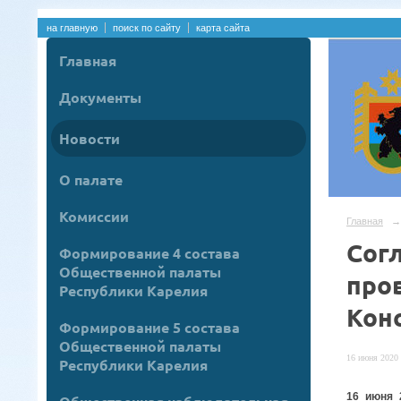
на главную
поиск по сайту
карта сайта
Главная
Документы
Новости
О палате
Комиссии
Главная
→
Сог
Формирование 4 состава
Общественной палаты
про
Республики Карелия
Кон
Формирование 5 состава
Общественной палаты
16 июня 2020 
Республики Карелия
16 июня 