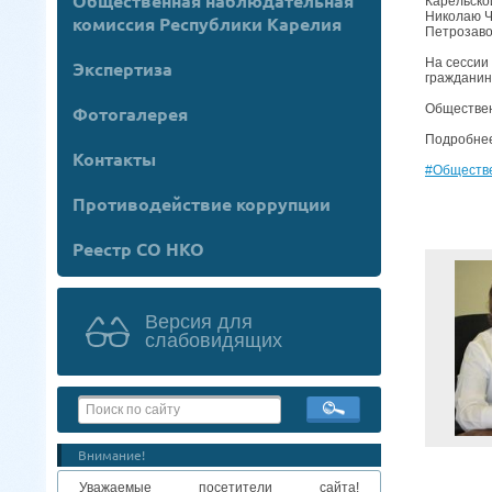
Общественная наблюдательная
Карельско
Николаю Ч
комиссия Республики Карелия
Петрозаво
На сессии
Экспертиза
гражданин
Обществен
Фотогалерея
Подробнее
Контакты
#Обществ
Противодействие коррупции
Реестр СО НКО
Версия для
слабовидящих
Внимание!
Уважаемые посетители сайта!