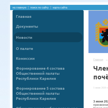
на главную
поиск по сайту
карта сайта
Главная
Документы
Новости
О палате
Комиссии
Главная
→
Чле
Формирование 4 состава
Общественной палаты
поч
Республики Карелия
Формирование 5 состава
5 июня 2020 г
Общественной палаты
Республики Карелия
3 июня 20
присвоени