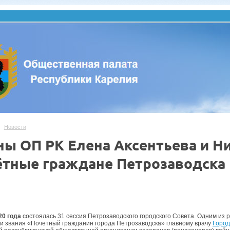
Новости
ны ОП РК Елена Аксентьева и Ни
ётные граждане Петрозаводска
.
20 года
состоялась 31 сессия Петрозаводского городского Совета. Одним из
и звания «Почетный гражданин города Петрозаводска» главному врачу
Город