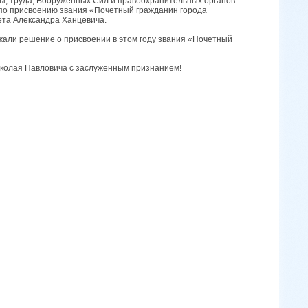
ы, труда, Вооруженных Сил и правоохранительных органов
 по присвоению звания «Почетный гражданин города
ета Александра Ханцевича.
жали решение о присвоении в этом году звания «Почетный
колая Павловича с заслуженным признанием!