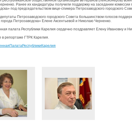
й республиканской общественной организации ветеранов (пенсионеров) войн
ерненко. Ранее их кандидатуры получили поддержку на заседании комиссии
дска» под председательством вице-спикера Петрозаводского городского Сов
 депутаты Петрозаводского городского Совета большинством голосов поддер
 города Петрозаводска» Елене Аксентьевой и Николаю Черненко.
ная палата Республики Карелия сердечно поздравляет Елену Ивановну и Ни
 в репортаже ГТРК Карелия.
еннаяПалатаРеспубликиКарелия