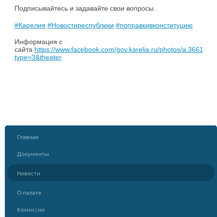
Подписывайтесь и задавайте свои вопросы.
#Карелия
#Новостиреспублики
#поправкивконституцию
Информация с
сайта
https://www.facebook.com/gov.karelia.ru/photos/a.3661
type=3&theater
Главная
Документы
Новости
О палате
Комиссии