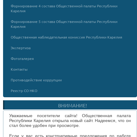
Формирование 4 состава Общественной палаты Республики
Карелия
Формирование 5 состава Общественной палаты Республики
Карелия
Общественная наблюдательная комиссия Республики Карелия
Экспертиза
Фотогалерея
Контакты
Противодействие коррупции
Реестр СО НКО
ВНИМАНИЕ!
Уважаемые посетители сайта! Общественная палата
Республики Карелия открыла новый сайт. Надеемся, что он
стал более удобен при просмотре.
Если у вас есть конструктивные предложения по работе