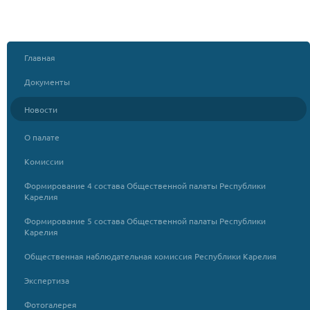
Главная
Документы
Новости
О палате
Комиссии
Формирование 4 состава Общественной палаты Республики
Карелия
Формирование 5 состава Общественной палаты Республики
Карелия
Общественная наблюдательная комиссия Республики Карелия
Экспертиза
Фотогалерея