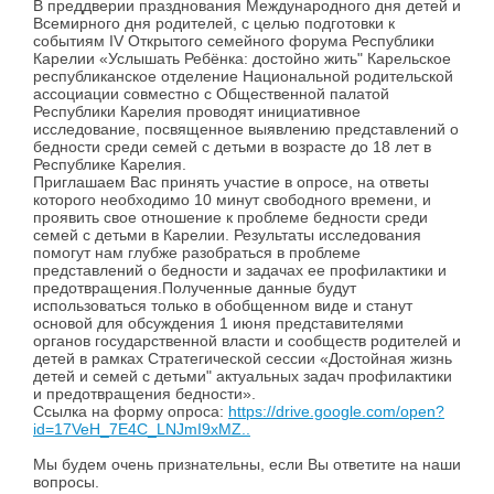
В преддверии празднования Международного дня детей и
Всемирного дня родителей, с целью подготовки к
событиям IV Открытого семейного форума Республики
Карелии «Услышать Ребёнка: достойно жить" Карельское
республиканское отделение Национальной родительской
ассоциации совместно с Общественной палатой
Республики Карелия проводят инициативное
исследование, посвященное выявлению представлений о
бедности среди семей с детьми в возрасте до 18 лет в
Республике Карелия.
Приглашаем Вас принять участие в опросе, на ответы
которого необходимо 10 минут свободного времени, и
проявить свое отношение к проблеме бедности среди
семей с детьми в Карелии. Результаты исследования
помогут нам глубже разобраться в проблеме
представлений о бедности и задачах ее профилактики и
предотвращения.Полученные данные будут
использоваться только в обобщенном виде и станут
основой для обсуждения 1 июня представителями
органов государственной власти и сообществ родителей и
детей в рамках Стратегической сессии «Достойная жизнь
детей и семей с детьми" актуальных задач профилактики
и предотвращения бедности».
Ссылка на форму опроса:
https://drive.google.com/open?
id=17VeH_7E4C_LNJmI9xMZ..
Мы будем очень признательны, если Вы ответите на наши
вопросы.