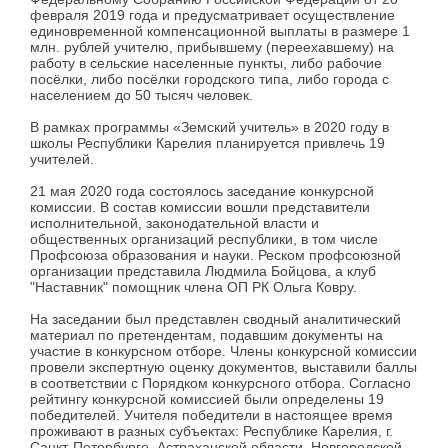
февраля 2019 года и предусматривает осуществление
единовременной компенсационной выплаты в размере 1
млн. рублей учителю, прибывшему (переехавшему) на
работу в сельские населенные пункты, либо рабочие
посёлки, либо посёлки городского типа, либо города с
населением до 50 тысяч человек.
В рамках программы «Земский учитель» в 2020 году в
школы Республики Карелия планируется привлечь 19
учителей.
21 мая 2020 года состоялось заседание конкурсной
комиссии. В состав комиссии вошли представители
исполнительной, законодательной власти и
общественных организаций республики, в том числе
Профсоюза образования и науки. Реском профсоюзной
организации представила Людмила Бойцова, а клуб
"Наставник" помощник члена ОП РК Ольга Ковру.
На заседании был представлен сводный аналитический
материал по претендентам, подавшим документы на
участие в конкурсном отборе. Члены конкурсной комиссии
провели экспертную оценку документов, выставили баллы
в соответствии с Порядком конкурсного отбора. Согласно
рейтингу конкурсной комиссией были определены 19
победителей. Учителя победители в настоящее время
проживают в разных субъектах: Республике Карелия, г.
Санкт-Петербурге, Астраханской области, Новгородской