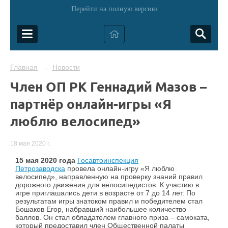
Перейти на полную версию
Главная
Новости
→
Член ОП РК Геннадий Мазов –
партнёр онлайн-игры «Я
люблю велосипед»
18 мая 2020 г.
15 мая 2020 года
Госавтоинспекция
Петрозаводска
провела онлайн-игру «Я люблю
велосипед», направленную на проверку знаний правил
дорожного движения для велосипедистов. К участию в
игре приглашались дети в возрасте от 7 до 14 лет. По
результатам игры знатоком правил и победителем стал
Бошаков Егор, набравший наибольшее количество
баллов. Он стал обладателем главного приза – самоката,
который предоставил член Общественной палаты