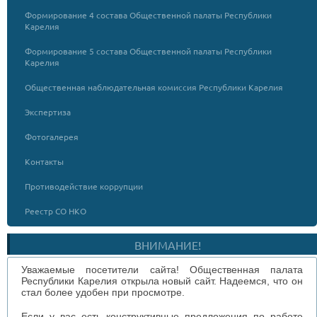
Формирование 4 состава Общественной палаты Республики
Карелия
Формирование 5 состава Общественной палаты Республики
Карелия
Общественная наблюдательная комиссия Республики Карелия
Экспертиза
Фотогалерея
Контакты
Противодействие коррупции
Реестр СО НКО
ВНИМАНИЕ!
Уважаемые посетители сайта! Общественная палата
Республики Карелия открыла новый сайт. Надеемся, что он
стал более удобен при просмотре.
Если у вас есть конструктивные предложения по работе