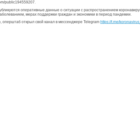
.com/public194559207.
публикуются оперативные данные о ситуации с распространением коронавиру
аболеванием, мерах поддержки граждан и экономики в период пандемии.
о, оперштаб открыл свой канал в мессенджере Telegram
https://t.me/koronaviru