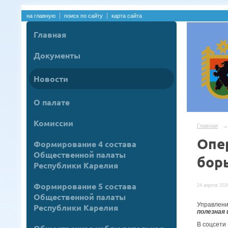
на главную
поиск по сайту
карта сайта
Главная
Документы
Новости
О палате
Комиссии
Главная
→
Опе
Формирование 4 состава
Общественной палаты
бор
Республики Карелия
Формирование 5 состава
24 апреля 2020
Общественной палаты
Управлени
Республики Карелия
полезная 
В соцсети