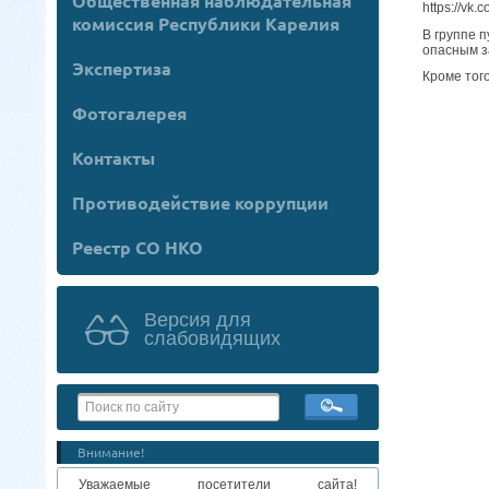
Общественная наблюдательная
https://vk
комиссия Республики Карелия
В группе 
опасным з
Экспертиза
Кроме тог
Фотогалерея
Контакты
Противодействие коррупции
Реестр СО НКО
Версия для
слабовидящих
Внимание!
Уважаемые посетители сайта!