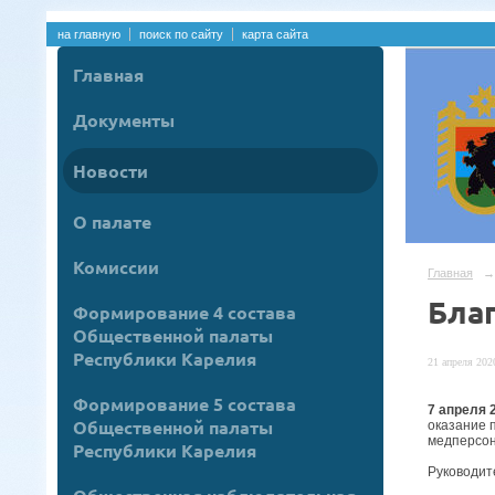
на главную
поиск по сайту
карта сайта
Главная
Документы
Новости
О палате
Комиссии
Главная
→
Бла
Формирование 4 состава
Общественной палаты
Республики Карелия
21 апреля 2020
Формирование 5 состава
7 апреля 
Общественной палаты
оказание 
медперсон
Республики Карелия
Руководит