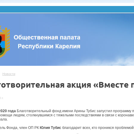
Новости
готворительная акция «Вместе 
 г.
2020 года
Благотворительный фонд имени Арины Тубис запустил программу п
помощи людям, столкнувшимся с тяжелыми последствиями в связи с коронав
ала.
ель Фонда, член ОП РК
Юлия Тубис
благодарит всех, кто проникся проблемой