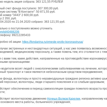
ько недель акция собрала: 363 121,55 РУБЛЕЙ
ный счет фонда поступило: 307 300,00 руб.
ую систему "В Контакте": 50 871,55 руб.
й номер "3443" 2 600,00 руб.
у 2 350, руб.
.04.2020 по 21.04.2020 собрано: 363 121,55 руб.
ально о поступлениях можно уточнить
.com/id40488206
елефону: 89212285433
робно об акции:
https://fondarina.ru/vmeste-protiv-koronavirusa/
 случае экстренных и нестандартных ситуаций, у нас уже появилась возможнос
пандемией, медицинскому персоналу, а также помочь тем, кто столкнется с т
 с вами тем, какие действия, направленные на противодействие коронавирус
ными организациями:
-водители возят людей с онкологическими заболеваниями на лечение, которое 
ный транспорт и такси являются небезопасным средством передвижения;
е фонда, волонтеры и просто неравнодушные граждане региона активно шь
ий персонал, волонтеры, люди старшего поколения и со слабым здоровьем;
йствует обеспечению в период самоизоляции граждан пожилого возраста пр
сти;
йствует волонтерскому движению
Ночных Волков Карелии
, направленному н
о основного места работы, больничного учреждения;