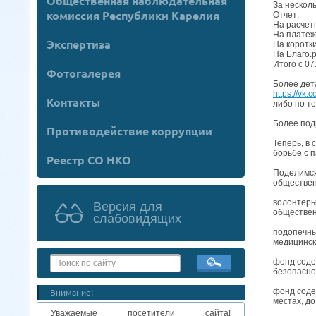
Общественная наблюдательная
За нескол
комиссия Республики Карелия
Отчет:
На расчет
На платежн
Экспертиза
На коротки
На Благо.р
Итого с 07
Фотогалерея
Более дет
https://vk
Контакты
либо по т
Более под
Противодействие коррупции
Теперь, в
борьбе с 
Реестр СО НКО
Поделимся
обществен
волонтеры
Версия для
обществен
слабовидящих
подопечны
медицинск
фонд соде
безопасно
Внимание!
фонд соде
местах, д
Уважаемые посетители сайта!