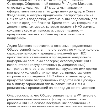
Секретарь Общественной палаты РФ Лидия Михеева,
открывая слушания. — 27 марта мы направили
официальные письма в Государственную думу, в Совет
Федерации, в которых предложили распространить на
НКО те меры поддержки, которые были предложены для
малого и среднего бизнеса. Кроме того, мы говорили и о
дополнительных мерах, которые позволят НКО выжить,
сохранить свою активность и, самое главное, —
продолжать оказывать обществу свою помощь и
поддержку».
Лидия Михеева перечислила основные предложения
Общественной палаты — это отсрочка по уплате налогов,
страховых взносов и арендных платежей для НКО;
приостановка назначения и проведения контрольно-
надзорными органами проверок; освобождение НКО —
исполнителей государственных (муниципальных)
контрактов от ответственности за нарушение ими сроков
или других условий этих контрактов; предоставление
отсрочки по проведению НКО обязательного аудита;
предоставление беспроцентных кредитов или субсидий
на выплату заработной платы работникам НКО и
религиозных организаций на период до шести месяцев.
Она рассказала, что Общественная палата РФ вместе с
региональными палатами сформулировала пакет
проблем НКО на основе поступивших обращений на
горячую линию по поддержке некоммерческого сектора: