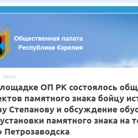
Новости
площадке ОП РК состоялось об
ектов памятного знака бойцу и
ву Степанову и обсуждение обу
 установки памятного знака на
» Петрозаводска