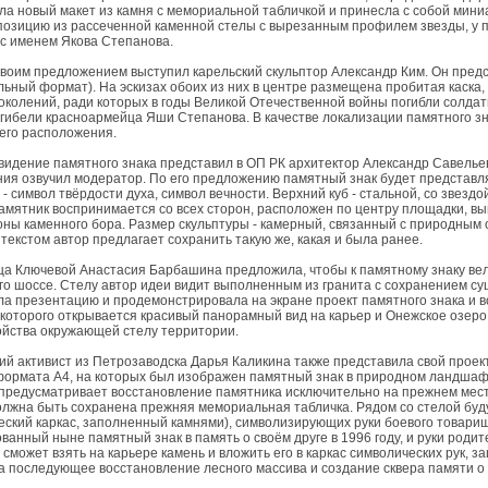
ла новый макет из камня с мемориальной табличкой и принесла с собой мин
позицию из рассеченной каменной стелы с вырезанным профилем звезды, у п
 с именем Якова Степанова.
своим предложением выступил карельский скульптор Александр Ким. Он предс
льный формат). На эскизах обоих из них в центре размещена пробитая каска,
околений, ради которых в годы Великой Отечественной войны погибли солдат
ь гибели красноармейца Яши Степанова. В качестве локализации памятного з
го расположения.
видение памятного знака представил в ОП РК архитектор Александр Савельев.
ия озвучил модератор. По его предложению памятный знак будет представлять
- символ твёрдости духа, символ вечности. Верхний куб - стальной, со звездо
амятник воспринимается со всех сторон, расположен по центру площадки, в
оны каменного бора. Размер скульптуры - камерный, связанный с природным о
 текстом автор предлагает сохранить такую же, какая и была ранее.
а Ключевой Анастасия Барбашина предложила, чтобы к памятному знаку вел
го шоссе. Стелу автор идеи видит выполненным из гранита с сохранением с
ла презентацию и продемонстрировала на экране проект памятного знака и
с которого открывается красивый панорамный вид на карьер и Онежское озер
ойства окружающей стелу территории.
ий активист из Петрозаводска Дарья Каликина также представила свой проек
формата А4, на которых был изображен памятный знак в природном ландшафт
 предусматривает восстановление памятника исключительно на прежнем месте
олжна быть сохранена прежняя мемориальная табличка. Рядом со стелой буду
еский каркас, заполненный камнями), символизирующих руки боевого товари
ванный ныне памятный знак в память о своём друге в 1996 году, и руки ро
 сможет взять на карьере камень и вложить его в каркас символических рук,
а последующее восстановление лесного массива и создание сквера памяти о