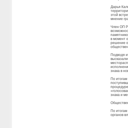
Дарья Кал
территори
этой встр
мнение гр
Член ОП Р
возможнос
памятником
в момент 
решение о
обществен
Подводя и
высказали
месторасп
исполнени
знака в н
По итогам
поступивш
процедуре
«голосова
знака и м
Обществен
По итогам
органов вл