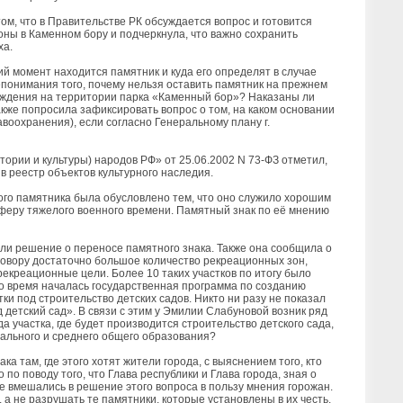
м, что в Правительстве РК обсуждается вопрос и готовится
ны в Каменном бору и подчеркнула, что важно сохранить
ха.
ий момент находится памятник и куда его определят в случае
епонимания того, почему нельзя оставить памятник на прежнем
реждения на территории парка «Каменный бор»? Наказаны ли
кже попросила зафиксировать вопрос о том, на каком основании
воохранения), если согласно Генеральному плану г.
тории и культуры) народов РФ» от 25.06.2002 N 73-ФЗ отметил,
 в реестр объектов культурного наследия.
го памятника была обусловлено тем, что оно служило хорошим
сферу тяжелого военного времени. Памятный знак по её мнению
и решение о переносе памятного знака. Также она сообщила о
овору достаточно большое количество рекреационных зон,
екреационные цели. Более 10 таких участков по итогу было
то время началась государственная программа по созданию
ки под строительство детских садов. Никто ни разу не показал
 детский сад». В связи с этим у Эмилии Слабуновой возник ряд
а участка, где будет производится строительство детского сада,
ального и среднего общего образования?
а там, где этого хотят жители города, с выяснением того, кто
по поводу того, что Глава республики и Глава города, зная о
е вмешались в решение этого вопроса в пользу мнения горожан.
 а не разрушать те памятники, которые установлены в их честь.