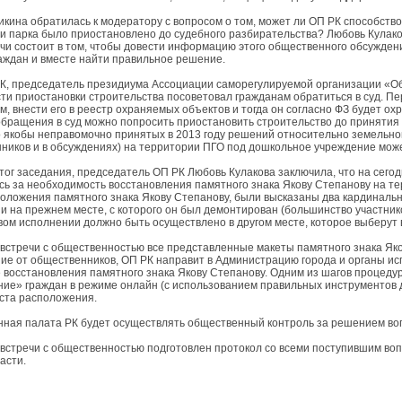
икина обратилась к модератору с вопросом о том, может ли ОП РК способств
и парка было приостановлено до судебного разбирательства? Любовь Кулаков
ечи состоит в том, чтобы довести информацию этого общественного обсуждени
аждан и вместе найти правильное решение.
К, председатель президиума Ассоциации саморегулируемой организации «О
ти приостановки строительства посоветовал гражданам обратиться в суд. Пе
, внести его в реестр охраняемых объектов и тогда он согласно ФЗ будет ох
обращения в суд можно попросить приостановить строительство до принятия
 якобы неправомочно принятых в 2013 году решений относительно земельного
ников и в обсуждениях) на территории ПГО под дошкольное учреждение может
тог заседания, председатель ОП РК Любовь Кулакова заключила, что на сего
сь за необходимость восстановления памятного знака Якову Степанову на те
оложения памятного знака Якову Степанову, были высказаны два кардинальн
и на прежнем месте, с которого он был демонтирован (большинство участник
овом исполнении должно быть осуществлено в другом месте, которое выберут
 встречи с общественностью все представленные макеты памятного знака Яко
ие от общественников, ОП РК направит в Администрацию города и органы и
 восстановления памятного знака Якову Степанову. Одним из шагов процедур
ние» граждан в режиме онлайн (с использованием правильных инструментов д
еста расположения.
ная палата РК будет осуществлять общественный контроль за решением воп
 встречи с общественностью подготовлен протокол со всеми поступившим в
асти.