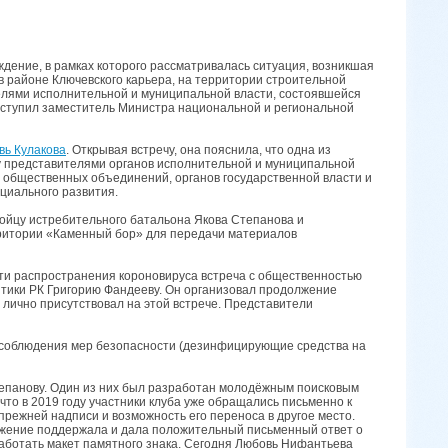
дение, в рамках которого рассматривалась ситуация, возникшая
в районе Ключевского карьера, на территории строительной
елями исполнительной и муниципальной власти, состоявшейся
выступил заместитель Министра национальной и региональной
вь Кулакова
. Открывая встречу, она пояснила, что одна из
у представителями органов исполнительной и муниципальной
, общественных объединений, органов государственной власти и
циального развития.
бойцу истребительного батальона Якова Степанова и
рритории «Каменный бор» для передачи материалов
сти распространения короновируса встреча с общественностью
тики РК Григорию Фандееву. Он организовал продолжение
 лично присутствовал на этой встрече. Представители
и соблюдения мер безопасности (дезинфицирующие средства на
Степанову. Один из них был разработан молодёжным поисковым
то в 2019 году участники клуба уже обращались письменно к
прежней надписи и возможность его переноса в другое место.
ожение поддержала и дала положительный письменный ответ о
работать макет памятного знака. Сегодня Любовь Нифантьева