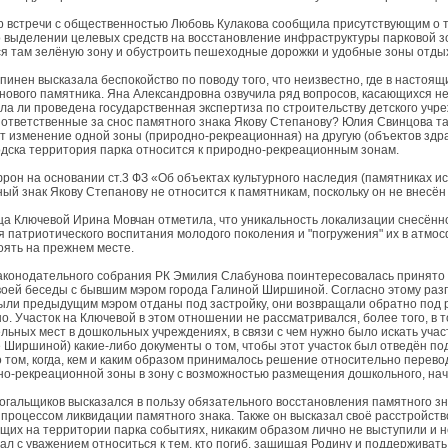
 встречи с общественностью Любовь Кулакова сообщила присутствующим о то
 выделении целевых средств на восстановление инфраструктуры парковой зо
 там зелёную зону и обустроить пешеходные дорожки и удобные зоны отды
пинен высказала беспокойство по поводу того, что неизвестно, где в настоящ
 нового памятника. Яна Александровна озвучила ряд вопросов, касающихся н
ла ли проведена государственная экспертиза по строительству детского уч
 ответственные за снос памятного знака Якову Степанову? Юлия Свинцова та
т изменение одной зоны (природно-рекреационная) на другую (объектов здра
дска территория парка относится к природно-рекреационным зонам.
рон на основании ст.3 ФЗ «Об объектах культурного наследия (памятниках ис
ый знак Якову Степанову не относится к памятникам, поскольку он не внесён
а Ключевой Ирина Мовчан отметила, что уникальность локализации снесённо
я патриотического воспитания молодого поколения и "погружения" их в атмо
оять на прежнем месте.
аконодательного собрания РК Эмилия Слабунова поинтересовалась принято л
воей беседы с бывшим мэром города Галиной Ширшиной. Согласно этому разг
ыли предыдущим мэром отданы под застройку, они возвращали обратно под р
о. Участок на Ключевой в этом отношении не рассматривался, более того, в 
ьных мест в дошкольных учреждениях, в связи с чем нужно было искать участ
е Ширшиной) какие-либо документы о том, чтобы этот участок был отведён под
 том, когда, кем и каким образом принималось решение относительно перевод
но-рекреационной зоны в зону с возможностью размещения дошкольного, нач
гальщиков высказался в пользу обязательного восстановления памятного знак
процессом ликвидации памятного знака. Также он высказал своё расстройство 
щих на территории парка событиях, никаким образом лично не выступили и н
л с уважением относиться к тем, кто погиб, защищая Родину и поддерживать,