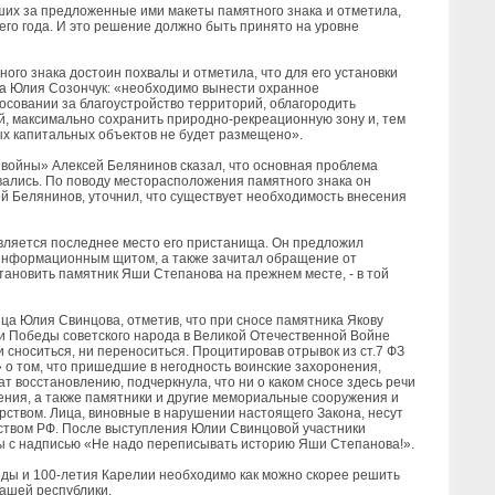
ших за предложенные ими макеты памятного знака и отметила,
его года. И это решение должно быть принято на уровне
го знака достоин похвалы и отметила, что для его установки
ила Юлия Созончук: «необходимо вынести охранное
осовании за благоустройство территорий, облагородить
, максимально сохранить природно-рекреационную зону и, тем
ых капитальных объектов не будет размещено».
войны» Алексей Белянинов сказал, что основная проблема
овались. По поводу месторасположения памятного знака он
ей Белянинов, уточнил, что существует необходимость внесения
 является последнее место его пристанища. Он предложил
 информационным щитом, а также зачитал обращение от
тановить памятник Яши Степанова на прежнем месте, - в той
ца Юлия Свинцова, отметив, что при сносе памятника Якову
ии Победы советского народа в Великой Отечественной Войне
 сноситься, ни переноситься. Процитировав отрывок из ст.7 ФЗ
» о том, что пришедшие в негодность воинские захоронения,
 восстановлению, подчеркнула, что ни о каком сносе здесь речи
нения, а также памятники и другие мемориальные сооружения и
рством. Лица, виновные в нарушении настоящего Закона, несут
ьством РФ. После выступления Юлии Свинцовой участники
ы с надписью «Не надо переписывать историю Яши Степанова!».
еды и 100-летия Карелии необходимо как можно скорее решить
нашей республики.