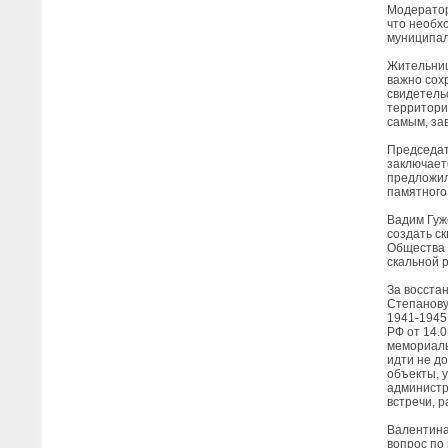
Модератор
что необх
муниципал
Жительниц
важно сох
свидетель
территори
самым, за
Председат
заключает
предложил
памятного 
Вадим Гуж
создать с
Общества 
скальной 
За восста
Степанову
1941-1945
РФ от 14.
мемориаль
идти не д
объекты, 
администр
встречи, 
Валентина
вопрос по