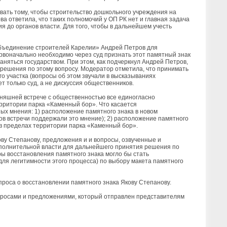
овать тому, чтобы строительство дошкольного учреждения на
а ответила, что таких полномочий у ОП РК нет и главная задача
я до органов власти. Для того, чтобы в дальнейшем учесть
бъединение строителей Карелии» Андрей Петров для
рвоначально необходимо через суд признать этот памятный знак
раняться государством. При этом, как подчеркнул Андрей Петров,
 решения по этому вопросу. Модератор отметила, что принимать
 участка (вопросы об этом звучали в высказываниях
 только суд, а не дискуссия общественников.
дняшней встрече с общественностью все единогласно
рритории парка «Каменный бор». Что касается
ых мнения: 1) расположение памятного знака в новом
ов встречи поддержали это мнение); 2) расположение памятного
 в пределах территории парка «Каменный бор».
ву Степанову, предложения и и вопросы, озвученные и
сполнительной власти для дальнейшего принятия решения по
ы восстановления памятного знака могло бы стать
ля легитимности этого процесса) по выбору макета памятного
роса о восстановлении памятного знака Якову Степанову.
опросами и предложениями, который отправлен представителям