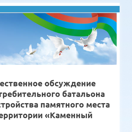
щественное обсуждение
стребительного батальона
стройства памятного места
 территории «Каменный