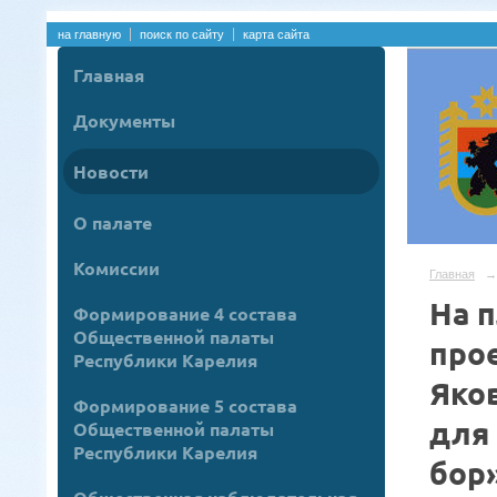
на главную
поиск по сайту
карта сайта
Главная
Документы
Новости
О палате
Комиссии
Главная
→
На 
Формирование 4 состава
Общественной палаты
про
Республики Карелия
Яко
Формирование 5 состава
для
Общественной палаты
Республики Карелия
бор