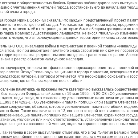
 встречи с общественностью Любовь Кулакова поблагодарила всех выступив
одимо с учётом мнения жителей города восстановить его до начала мая текущ
ьной власти города.
а города Ирина Созончук сказала, что каждый представленный проект памятно
ранить то место, где погиб солдат. Что касается территории парка, продолж
ство, отмежевать её в тех границах, которые были обещаны гражданам на гол
ю парка в рамках существующего ландшафта, не внося глобальных изменений
верить людей, что в последующем на данной территории никаких строительн
ель КРО ООО инвалидов войны в Афганистане и военной травмы «Инвалиды 
ся в том, что при демонтаже памятного знака строители ни с кем не посовет
 территорию парка, рядом с тем местом, где знак располагался ранее. Алекс
знака в реестр объектов культурного наследия.
ев подчеркнул, что если нет фактического перезахоронения тела, - могилой
квер памяти Якову Степанову и защитникам города с аллеями, освещением и
солдатских матерей, в котором отмечается, что необходимо сохранить и восс
расщелине, где он был захоронен после гибели.
новление памятника на прежнем месте категорично высказалась общественни
 был нарушен Федеральный закон от 19 мая 1995 г. N 80-ФЗ «Об увековечен
 годов», подчеркнув, что согласно ему установленные памятники не должны ни
01.1993 г. N 4292-1 «Об увековечении памяти погибших при защите Отечества
ные сооружения, объекты, которые увековечивают память погибших, подлежат
олжно было. Также она зачитала ст.13, согласно которой все воинские захоро
увековечивающие память погибших при защите Отечества, охраняются госуда
ативную, уголовную или иную ответственность, установленную законодател
разделяющие высказанное ей мнение, подняли заранее подготовленные лист
 Пантелеева в своём выступлении отметила, что в год 75-летия Великой поб
 поводу скорейшего восстановления памятного знака с участием первых лиц 