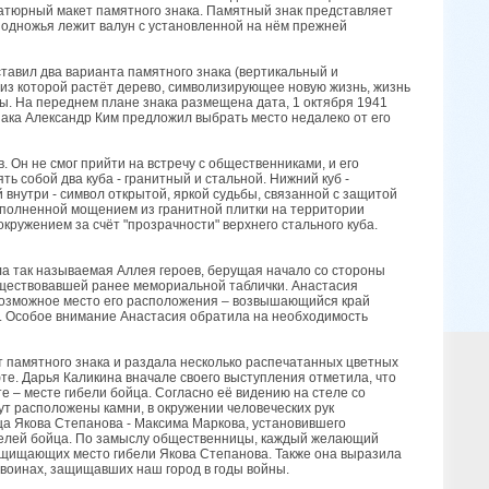
иатюрный макет памятного знака. Памятный знак представляет
одножья лежит валун с установленной на нём прежней
тавил два варианта памятного знака (вертикальный и
 из которой растёт дерево, символизирующее новую жизнь, жизнь
ы. На переднем плане знака размещена дата, 1 октября 1941
нака Александр Ким предложил выбрать место недалеко от его
 Он не смог прийти на встречу с общественниками, и его
 собой два куба - гранитный и стальной. Нижний куб -
й внутри - символ открытой, яркой судьбы, связанной с защитой
ыполненной мощением из гранитной плитки на территории
кружением за счёт "прозрачности" верхнего стального куба.
а так называемая Аллея героев, берущая начало со стороны
уществовавшей ранее мемориальной таблички. Анастасия
 возможное место его расположения – возвышающийся край
о. Особое внимание Анастасия обратила на необходимость
т памятного знака и раздала несколько распечатанных цветных
е. Дарья Каликина вначале своего выступления отметила, что
 – месте гибели бойца. Согласно её видению на стеле со
т расположены камни, в окружении человеческих рук
ща Якова Степанова - Максима Маркова, установившего
дителей бойца. По замыслу общественницы, каждый желающий
 защищающих место гибели Якова Степанова. Также она выразила
 воинах, защищавших наш город в годы войны.