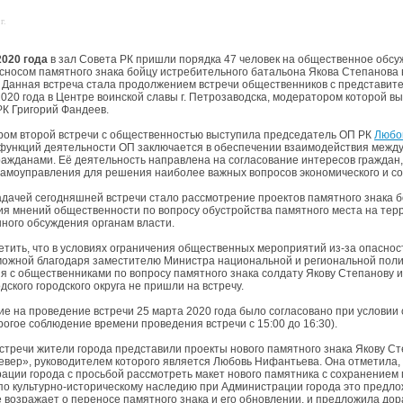
г.
2020 года
в зал Совета РК пришли порядка 47 человек на общественное обсуж
о сносом памятного знака бойцу истребительного батальона Якова Степанова 
 Данная встреча стала продолжением встречи общественников с представит
2020 года в Центре воинской славы г. Петрозаводска, модератором которой 
РК Григорий Фандеев.
ом второй встречи с общественностью выступила председатель ОП РК
Любо
функций деятельности ОП заключается в обеспечении взаимодействия межд
гражданами. Её деятельность направлена на согласование интересов граждан
самоуправления для решения наиболее важных вопросов экономического и со
адачей сегодняшней встречи стало рассмотрение проектов памятного знака 
ия мнений общественности по вопросу обустройства памятного места на те
ного обсуждения органам власти.
етить, что в условиях ограничения общественных мероприятий из-за опасно
можной благодаря заместителю Министра национальной и региональной поли
я с общественниками по вопросу памятного знака солдату Якову Степанову и
ского городского округа не пришли на встречу.
е на проведение встречи 25 марта 2020 года было согласовано при услови
рогое соблюдение времени проведения встречи с 15:00 до 16:30).
встречи жители города представили проекты нового памятного знака Якову 
евер», руководителем которого является Любовь Нифантьева. Она отметила, ч
ации города с просьбой рассмотреть макет нового памятника с сохранением 
по культурно-историческому наследию при Администрации города это предл
не возражает о переносе памятного знака и его обновлении, и предложила до