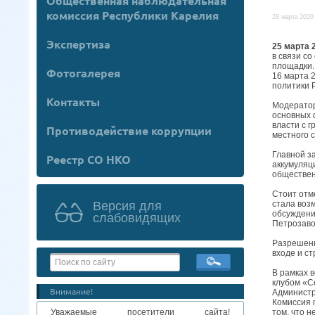
Общественная наблюдательная
комиссия Республики Карелия
28 марта 2020 
Экспертиза
25 марта 
в связи с
площадки.
Фотогалерея
16 марта 
политики 
Контакты
Модератор
основных 
власти с 
Противодействие коррупции
местного 
Главной з
Реестр СО НКО
аккумуляц
обществен
Стоит отм
стала воз
Версия для
обсуждени
слабовидящих
Петрозавод
Разрешени
входе и ст
В рамках 
клубом «С
Внимание!
Администр
Комиссия 
том, что 
Уважаемые посетители сайта!