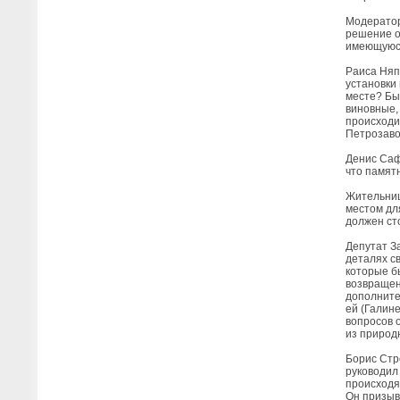
Модератор
решение о
имеющуюся
Раиса Няп
установки
месте? Бы
виновные,
происходи
Петрозаво
Денис Саф
что памятн
Жительниц
местом дл
должен ст
Депутат З
деталях с
которые б
возвращен
дополнител
ей (Галин
вопросов о
из природ
Борис Стро
руководил 
происходя
Он призыва