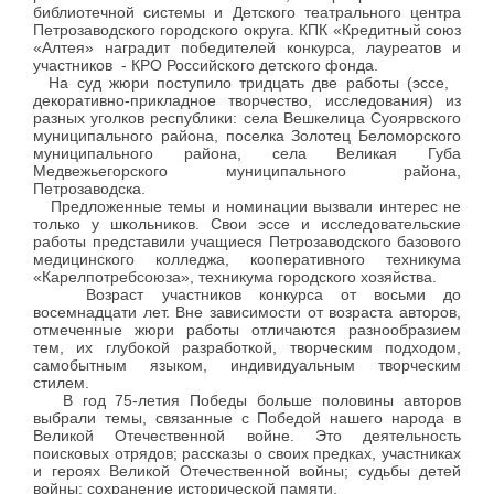
библиотечной системы и Детского театрального центра
Петрозаводского городского округа. КПК «Кредитный союз
«Алтея» наградит победителей конкурса, лауреатов и
участников - КРО Российского детского фонда.
На суд жюри поступило тридцать две работы (эссе,
декоративно-прикладное творчество, исследования) из
разных уголков республики: села Вешкелица Суоярвского
муниципального района, поселка Золотец Беломорского
муниципального района, села Великая Губа
Медвежьегорского муниципального района,
Петрозаводска.
Предложенные темы и номинации вызвали интерес не
только у школьников. Свои эссе и исследовательские
работы представили учащиеся Петрозаводского базового
медицинского колледжа, кооперативного техникума
«Карелпотребсоюза», техникума городского хозяйства.
Возраст участников конкурса от восьми до
восемнадцати лет. Вне зависимости от возраста авторов,
отмеченные жюри работы отличаются разнообразием
тем, их глубокой разработкой, творческим подходом,
самобытным языком, индивидуальным творческим
стилем.
В год 75-летия Победы больше половины авторов
выбрали темы, связанные с Победой нашего народа в
Великой Отечественной войне. Это деятельность
поисковых отрядов; рассказы о своих предках, участниках
и героях Великой Отечественной войны; судьбы детей
войны; сохранение исторической памяти.