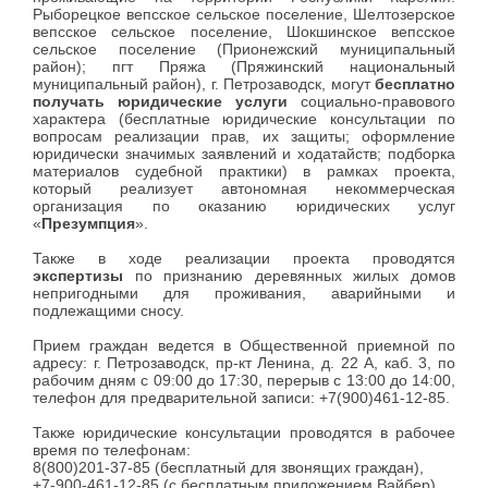
Рыборецкое вепсское сельское поселение, Шелтозерское
вепсское сельское поселение, Шокшинское вепсское
сельское поселение (Прионежский муниципальный
район); пгт Пряжа (Пряжинский национальный
муниципальный район), г. Петрозаводск, могут
бесплатно
получать юридические услуги
социально-правового
характера (бесплатные юридические консультации по
вопросам реализации прав, их защиты; оформление
юридически значимых заявлений и ходатайств; подборка
материалов судебной практики) в рамках проекта,
который реализует автономная некоммерческая
организация по оказанию юридических услуг
«
Презумпция
».
Также в ходе реализации проекта проводятся
экспертизы
по признанию деревянных жилых домов
непригодными для проживания, аварийными и
подлежащими сносу.
Прием граждан ведется в Общественной приемной по
адресу: г. Петрозаводск, пр-кт Ленина, д. 22 А, каб. 3, по
рабочим дням с 09:00 до 17:30, перерыв с 13:00 до 14:00,
телефон для предварительной записи: +7(900)461-12-85.
Также юридические консультации проводятся в рабочее
время по телефонам:
8(800)201-37-85 (бесплатный для звонящих граждан),
+7-900-461-12-85 (с бесплатным приложением Вайбер).