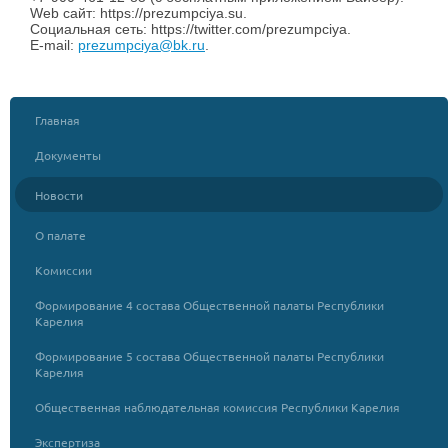
Web сайт: https://prezumpciya.su.
Социальная сеть: https://twitter.com/prezumpciya.
Е-mail:
prezumpciya@bk.ru
.
Главная
Документы
Новости
О палате
Комиссии
Формирование 4 состава Общественной палаты Республики
Карелия
Формирование 5 состава Общественной палаты Республики
Карелия
Общественная наблюдательная комиссия Республики Карелия
Экспертиза