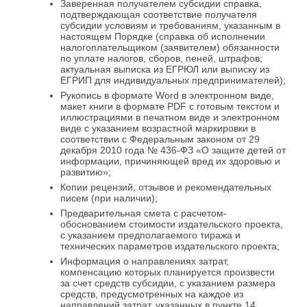
Заверенная получателем субсидии справка,
подтверждающая соответствие получателя
субсидии условиям и требованиям, указанным в
настоящем Порядке (справка об исполнении
налогоплательщиком (заявителем) обязанности
по уплате налогов, сборов, пеней, штрафов;
актуальная выписка из ЕГРЮЛ или выписку из
ЕГРИП для индивидуальных предпринимателей);
Рукопись в формате Word в электронном виде,
макет книги в формате PDF с готовым текстом и
иллюстрациями в печатном виде и электронном
виде с указанием возрастной маркировки в
соответствии с Федеральным законом от 29
декабря 2010 года № 436-ФЗ «О защите детей от
информации, причиняющей вред их здоровью и
развитию»;
Копии рецензий, отзывов и рекомендательных
писем (при наличии);
Предварительная смета с расчетом-
обоснованием стоимости издательского проекта,
с указанием предполагаемого тиража и
технических параметров издательского проекта;
Информация о направлениях затрат,
компенсацию которых планируется произвести
за счет средств субсидии, с указанием размера
средств, предусмотренных на каждое из
направлений затрат, указанных в пункте 14