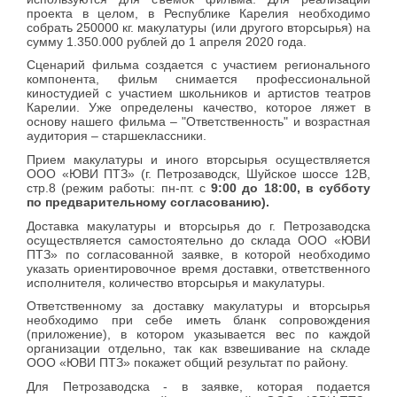
проекта в целом, в Республике Карелия необходимо
собрать 250000 кг. макулатуры (или другого вторсырья) на
сумму 1.350.000 рублей до 1 апреля 2020 года.
Сценарий фильма создается с участием регионального
компонента, фильм снимается профессиональной
киностудией с участием школьников и артистов театров
Карелии. Уже определены качество, которое ляжет в
основу нашего фильма – "Ответственность" и возрастная
аудитория – старшеклассники.
Прием макулатуры и иного вторсырья осуществляется
ООО «ЮВИ ПТЗ» (г. Петрозаводск, Шуйское шоссе 12В,
стр.8 (режим работы: пн-пт. с
9:00 до 18:00, в субботу
по предварительному согласованию).
Доставка макулатуры и вторсырья до г. Петрозаводска
осуществляется самостоятельно до склада ООО «ЮВИ
ПТЗ» по согласованной заявке, в которой необходимо
указать ориентировочное время доставки, ответственного
исполнителя, количество вторсырья и макулатуры.
Ответственному за доставку макулатуры и вторсырья
необходимо при себе иметь бланк сопровождения
(приложение), в котором указывается вес по каждой
организации отдельно, так как взвешивание на складе
ООО «ЮВИ ПТЗ» покажет общий результат по району.
Для Петрозаводска - в заявке, которая подается