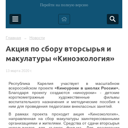
Перейти на полную версию
Главная
Новости
→
Акция по сбору вторсырья и
макулатуры «Киноэкология»
13 марта 2020 г.
Республика Карелия участвует в масштабном
всероссийском проекте
«Киноуроки в школах России».
Благодаря проекту создаются «киноуроки» - детские
короткометражные художественные фильмы
воспитательного назначения и методические пособия к
ним для проведения педагогами внеклассных занятий.
В рамках проекта проходит акция «Киноэкология»,
направленная на сбор макулатуры заинтересованными
организациями и жителями. Средства от сдачи вторсырья
используются для съемок фильма. Для реализации