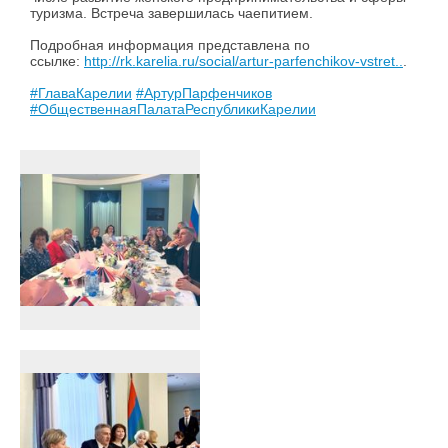
туризма. Встреча завершилась чаепитием.
Подробная информация представлена по
ссылке:
http://rk.karelia.ru/social/artur-parfenchikov-vstret..
.
#ГлаваКарелии
#АртурПарфенчиков
#ОбщественнаяПалатаРеспубликиКарелии