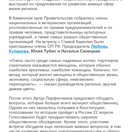
выслушал их предложения по развитию важных сфер
жизни региона.
В Каминном зале Правительства собрались члены
национальных и ветеранских организаций,
уполномоченные по правам предпринимателей и по
правам человека, представительницы культурных
учреждений, а также самых разных общественных
организаций. На встречу с Главой Карелии были
приглашены члены ОП РК: Председатель
Любовь
Кулакова
, Юлия Тубис и Наталья Синицкая.
«Очень часто среди самых надежных коллег, партнеров,
соратников оказываются женщины, которые обычно
наиболее креативны, наиболее командны. Конечно, тот
вклад, который вносят женщины в общественную жизнь,
экономику, социальную сферу, невозможно
переоценить», — сказал руководитель региона, вручив
дамам цветы.
После этого Артур Парфенчиков предложил обсудить
вопросы, которые больше всего волнуют общественниц.
Одним из них оказались поправки в Конституцию,
голосование по которым пройдет в России 22 апреля.
Голосованию будет предшествовать широкое
общественное обсуждение. Кроме этого, участники
встречи обсудили еще несколько важных вопросов, в том
числе развитие женского предпринимательства и сферы