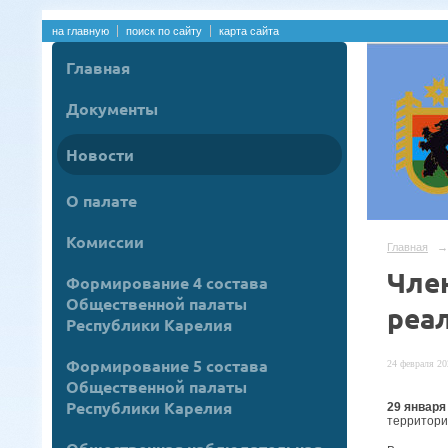
на главную
поиск по сайту
карта сайта
Главная
Документы
Новости
О палате
Комиссии
Главная
→
Чле
Формирование 4 состава
Общественной палаты
реа
Республики Карелия
Формирование 5 состава
24 февраля 20
Общественной палаты
Республики Карелия
29 января
территори