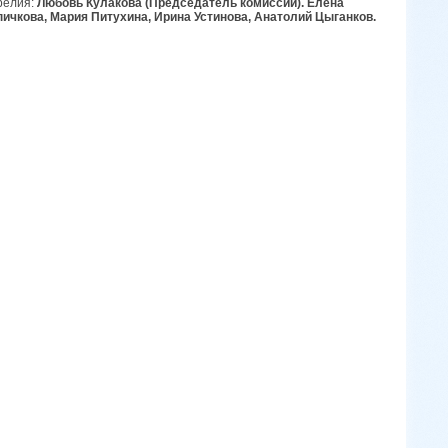
релия:
Любовь Кулакова (Председатель комиссии). Елена
ичкова, Мария Питухина, Ирина Устинова, Анатолий Цыганков.