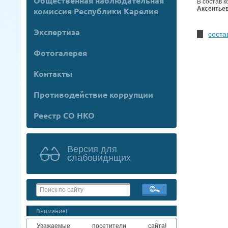
Общественная наблюдательная
В состав 
Аксентьев
комиссия Республики Карелия
Экспертиза
соста
Фотогалерея
Контакты
Противодействие коррупции
Реестр СО НКО
Версия для
слабовидящих
Внимание!
Уважаемые посетители сайта!