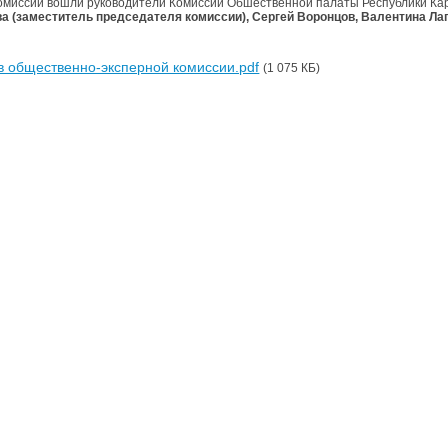
комиссии вошли руководители Комиссий Обшественной палаты Республики Ка
а (заместитель председателя комиссии), Сергей Воронцов, Валентина Лап
в общественно-эксперной комиссии.pdf
(1 075 КБ)