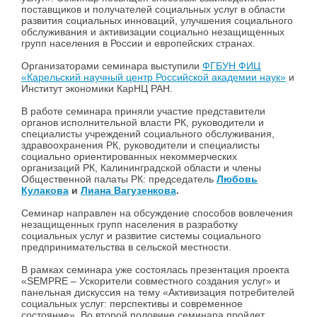
поставщиков и получателей социальных услуг в области
развития социальных инноваций, улучшения социального
обслуживания и активизации социально незащищенных
групп населения в России и европейских странах.
Организаторами семинара выступили
ФГБУН ФИЦ
«Карельский научный центр Российской академии наук»
и
Институт экономики КарНЦ РАН.
В работе семинара приняли участие представители
органов исполнительной власти РК, руководители и
специалисты учреждений социального обслуживания,
здравоохранения РК, руководители и специалисты
социально ориентированных некоммерческих
организаций РК, Калининградской области и члены
Общественной палаты РК: председатель
Любовь
Кулакова
и
Лиана Вагузенкова
.
Семинар направлен на обсуждение способов вовлечения
незащищенных групп населения в разработку
социальных услуг и развитие системы социального
предпринимательства в сельской местности.
В рамках семинара уже состоялась презентация проекта
«SEMPRE – Ускорители совместного создания услуг» и
панельная дискуссия на тему «Активизация потребителей
социальных услуг: перспективы и современное
состояние». Во второй половине семинара пройдет