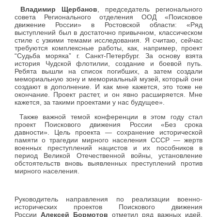
Владимир Щербанов
, председатель регионального
совета Регионального отделения ООД «Поисковое
движение России» в Ростовской области: «Ряд
выступлений был в достаточно привычном, классическом
стиле с узкими темами исследования. Я считаю, сейчас
требуются комплексные работы, как, например, проект
“Судьба моряка” г. Санкт-Петербург. За основу взята
история Чудской флотилии, создание и боевой путь.
Ребята вышли на список погибших, а затем создали
мемориальную зону и мемориальный музей, который они
создают в дополнение. И как мне кажется, это тоже не
окончание. Проект растет, и он явно расширяется. Мне
кажется, за такими проектами у нас будущее».
Также важной темой конференции в этом году стал
проект Поискового движения России «Без срока
давности». Цель проекта — сохранение исторической
памяти о трагедии мирного населения СССР — жертв
военных преступлений нацистов и их пособников в
период Великой Отечественной войны, установление
обстоятельств вновь выявленных преступлений против
мирного населения.
Руководитель направления по реализации военно-
исторических проектов Поискового движения
России
Алексей Бормотов
отметил ряд важных идей,