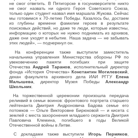
не смог ответить. В Пятигорске в госуниверситете никто
не смог назвать ни одного Героя Советского Союза,
только один студент назвал имя маршала Жукова. Сейчас
мы готовимся к 70-летию Победы. Казалось бы, достаем
из глубины времени фамилии героев в результате
поисковых действий, но даже те люди, которые известны,
информацию о которых не нужно поднимать из архивов,
даже они уходят в небытие. Наша задача — не забывать
этих людей», — подчеркнул он.
На конференции также выступили заместитель
начальника управления Министерства обороны РФ по
увековечению памяти погибших при защите
Отечества
Андрей Таранов
, исполнительный директор
фонда «История Отечества»
Константин Могилевский
,
декан факультета архивного дела ИАИ РГГУ
Елена
Малышева
, директор Музея Победы
Александр
Школьник
.
На торжественной церемонии произошла передача
реликвий в семьи воинов: фронтового портрета старшего
лейтенанта Дмитрия Андроновича Бадова семье его
потомков — Ольге Викторовне Бирюковой — и кисета с
землей с места захоронения младшего сержанта Дмитрия
Павловича Клемина, погибшего в годы Великой
Отечественной войны в Литве.
С докладами также выступили
Игорь Пермяков
,