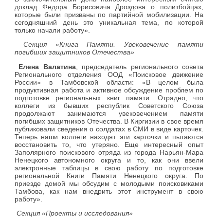
доклад Федора Борисовича Дроздова о политбойцах,
которые были призваны по партийной мобилизации. На
сегодняшний день это уникальная тема, по которой
только начали работу».
Секция «Книга Памяти. Увековечение памяти
погибших защитников Отечества»
Елена Валатина
, председатель регионального совета
Регионального отделения ООД «Поисковое движение
России» в Тамбовской области: «В целом была
продуктивная работа и активное обсуждение проблем по
подготовке региональных книг памяти. Отрадно, что
коллеги из бывших республик Советского Союза
продолжают занимаются увековечением памяти
погибших защитников Отечества. В Киргизии в свое время
публиковали сведения о солдатах в СМИ в виде карточек.
Теперь наши коллеги находят эти карточки и пытаются
восстановить то, что утеряно. Еще интересный опыт
Заполярного поискового отряда из города Нарьян-Мара
Ненецкого автономного округа и то, как они ввели
электронные таблицы в свою работу по подготовке
региональной Книги Памяти Ненецкого округа. По
приезде домой мы обсудим с молодыми поисковиками
Тамбова, как нам внедрить этот инструмент в свою
работу».
Секция «Проекты и исследования»