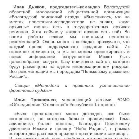
Иван Дьяков
, председатель-командир Вологодской
областной молодежной общественной организации
«Вологодский поисковый отряд»: «Выяснилось, что на
местах поисковики-исследователи не знают, какие
архивные фонды есть в государственных архивах
регионов. Хотя сейчас у каждого архива есть сайт. Во
время работы секции мы составили несколько
рекомендаций. Очень много в докладах прозвучало, что
каждый проект подразумевает создание сайта. Их
огромное количество, и мы не можем ориентировать и
поиск информации затрудняется. Может быть
целесообразно создать базу поисковых сайтов, которые
будут размещены на одном информационном ресурсе.
Все рекомендации мы передадим “Поисковому движению
России”».
Секция «Методика и практика: установление
фронтовой судьбы»
Илья Прокофьев
, управляющий делами РОМО
«Объединение “Отечество”» Республики Татарстан:
«Было представлено много докладов, все были
интересные, но хотелось больше практических. Тема
авиапоиска более понятна, благодаря Поисковому
движению России и проекту “Небо Родины”, в рамках
которого два раза вход проходят практические семинары.
В заключительный день наиболее интересным считаю