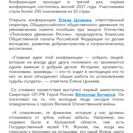
Конференция проходит в третий раз, первая
конференция состоялась весной 2017 года. Участниками
стали более 250 поисковиков из 10 стран.
Открыла конференцию
Елена Цунаева
, ответственный
секретарь Общероссийского общественного движения по
увековечению памяти погибших при защите Отечества
«Поисковое движение России», председатель Комиссии
Общественной палаты Российской Федерации по делам
молодежи, развитию добровольчества и патриотическому
воспитанию.
«Главная идея этой конференции — собрать людей,
которые не всегда друг друга понимают, но занимаются
одним важным и добрым делом. Историки, архивисты,
поисковики, краеведы — кто-то ездит в экспедиции кто-то
нет, но всех объединяет общая работа по установлению
судьбы солдата», — отметила Елена Цунаева.
Со словами приветствия выступил первый заместитель
Секретаря ОП РФ Герой России
Вячеслав Бочаров
. Он
посетовал на то, что молодые люди сегодня плохо
осведомлены о героях Великой Отечественной войны.
«К сожалению, те фамилии, которые у нас должны
отскакивать от зубов, сейчас забыты. Например, мы
недавно были в Калужской области, там есть
Государственный музей Г.К. Жукова, так, когда мы
спросили у прохожих на остановке, кто такой Жуков, никто