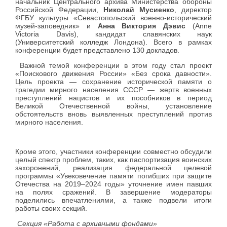
начальник Центрального архива Министерства обороны
Российской Федерации,
Николай Мусиенко
, директор
ФГБУ культуры «Севастопольский военно-исторический
музей-заповедник» и
Анна Виктория Дэвис
(Anne
Victoria Davis), кандидат славянских наук
(Университетский колледж Лондона). Всего в рамках
конференции будет представлено 130 докладов.
Важной темой конференции в этом году стал проект
«Поискового движения России» «Без срока давности».
Цель проекта — сохранение исторической памяти о
трагедии мирного населения СССР — жертв военных
преступлений нацистов и их пособников в период
Великой Отечественной войны, установление
обстоятельств вновь выявленных преступлений против
мирного населения.
Кроме этого, участники конференции совместно обсудили
целый спектр проблем, таких, как паспортизация воинских
захоронений, реализация федеральной целевой
программы «Увековечение памяти погибших при защите
Отечества на 2019–2024 годы» уточнение имен павших
на полях сражений. В завершение модераторы
поделились впечатлениями, а также подвели итоги
работы своих секций.
Секция «Работа с архивными фондами»