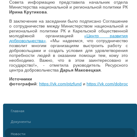
Совета информацию представила начальник отдела
Министерства национальной и региональной политики РК
Ирина Крутикова
.
В заключение на заседании было подписано Соглашение
о сотрудничестве между Министерством национальной и
региональной политики РК и Карельской общественной
молодёжной организацией
«Центр развития
добровольчества»
. «Мы надеемся, что сотрудничество
позволит многим организациям выстроить работу с
добровольцами и создать условия для удовлетворения
потребности людей в оказании помощи тем, кому это
необходимо. Важно, что в этом заинтересовано и
государство!», - отметила руководитель Ресурсного
центра добровольчества
Дарья Маковецкая
.
Источники
фотографий
:
https://vk.com/ptzfund
и
https://vk.com/dobrocentr
Главная
Документы
Новости