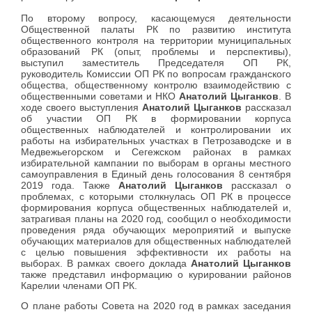
По второму вопросу, касающемуся деятельности
Общественной палаты РК по развитию института
общественного контроля на территории муниципальных
образований РК (опыт, проблемы и перспективы),
выступил заместитель Председателя ОП РК,
руководитель Комиссии ОП РК по вопросам гражданского
общества, общественному контролю взаимодействию с
общественными советами и НКО
Анатолий Цыганков
. В
ходе своего выступления
Анатолий Цыганков
рассказал
об участии ОП РК в формировании корпуса
общественных наблюдателей и контролировании их
работы на избирательных участках в Петрозаводске и в
Медвежьегорском и Сегежском районах в рамках
избирательной кампании по выборам в органы местного
самоуправления в Единый день голосования 8 сентября
2019 года. Также
Анатолий Цыганков
рассказал о
проблемах, с которыми столкнулась ОП РК в процессе
формирования корпуса общественных наблюдателей и,
затрагивая планы на 2020 год, сообщил о необходимости
проведения ряда обучающих мероприятий и выпуске
обучающих материалов для общественных наблюдателей
с целью повышения эффективности их работы на
выборах. В рамках своего доклада
Анатолий Цыганков
также представил информацию о курировании районов
Карелии членами ОП РК.
О плане работы Совета на 2020 год в рамках заседания