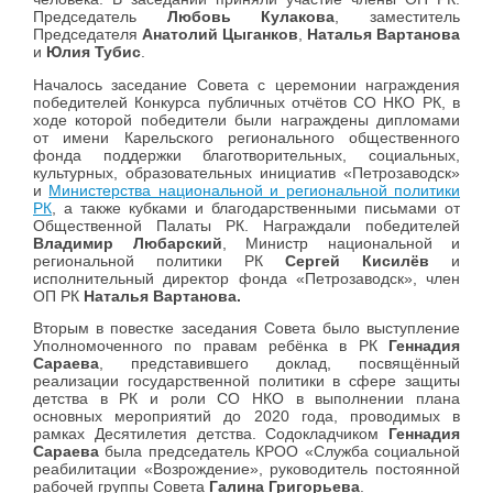
Председатель
Любовь Кулакова
, заместитель
Председателя
Анатолий Цыганков
,
Наталья Вартанова
и
Юлия Тубис
.
Началось заседание Совета с церемонии награждения
победителей Конкурса публичных отчётов СО НКО РК, в
ходе которой победители были награждены дипломами
от имени Карельского регионального общественного
фонда поддержки благотворительных, социальных,
культурных, образовательных инициатив «Петрозаводск»
и
Министерства национальной и региональной политики
РК
, а также кубками и благодарственными письмами от
Общественной Палаты РК. Награждали победителей
Владимир Любарский
, Министр национальной и
региональной политики РК
Сергей Кисилёв
и
исполнительный директор фонда «Петрозаводск», член
ОП РК
Наталья Вартанова.
Вторым в повестке заседания Совета было выступление
Уполномоченного по правам ребёнка в РК
Геннадия
Сараева
, представившего доклад, посвящённый
реализации государственной политики в сфере защиты
детства в РК и роли СО НКО в выполнении плана
основных мероприятий до 2020 года, проводимых в
рамках Десятилетия детства. Содокладчиком
Геннадия
Сараева
была председатель КРОО «Служба социальной
реабилитации «Возрождение», руководитель постоянной
рабочей группы Совета
Галина Григорьева
.