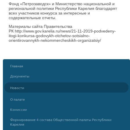
Фонд «Петрозаводск» и Министерство национальной и
региональной политики Республики Карелия благодарят
всех участников конкурса за интересные и
содержательные отчеты.
Материалы сайта Правительства
РК http://www.gov.karelia.ru/news/21-11-2019-podvedeny-
itogi-konkursa-godovykh-otchetov-sotsialno-
orientirovannykh-nekommercheskikh-organizatsiy/
Главная
Документы
Новости
О палате
Комиссии
Формирование 4 состава Общественной палаты Республики
Карелия