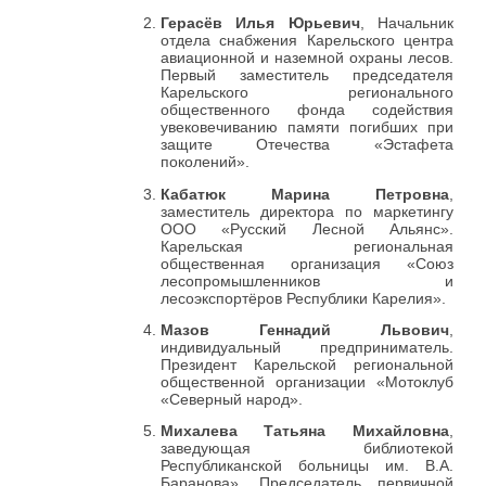
Герасёв Илья Юрьевич
, Начальник
отдела снабжения Карельского центра
авиационной и наземной охраны лесов.
Первый заместитель председателя
Карельского регионального
общественного фонда содействия
увековечиванию памяти погибших при
защите Отечества «Эстафета
поколений».
Кабатюк Марина Петровна
,
заместитель директора по маркетингу
ООО «Русский Лесной Альянс».
Карельская региональная
общественная организация «Союз
лесопромышленников и
лесоэкспортёров Республики Карелия».
Мазов Геннадий Львович
,
индивидуальный предприниматель.
Президент Карельской региональной
общественной организации «Мотоклуб
«Северный народ».
Михалева Татьяна Михайловна
,
заведующая библиотекой
Республиканской больницы им. В.А.
Баранова». Председатель первичной