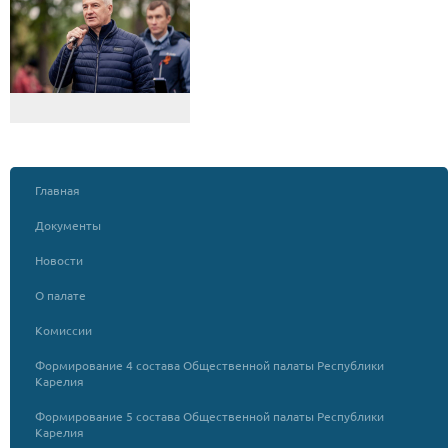
Главная
Документы
Новости
О палате
Комиссии
Формирование 4 состава Общественной палаты Республики
Карелия
Формирование 5 состава Общественной палаты Республики
Карелия