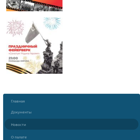
Главная
Документы
Новости
О палате