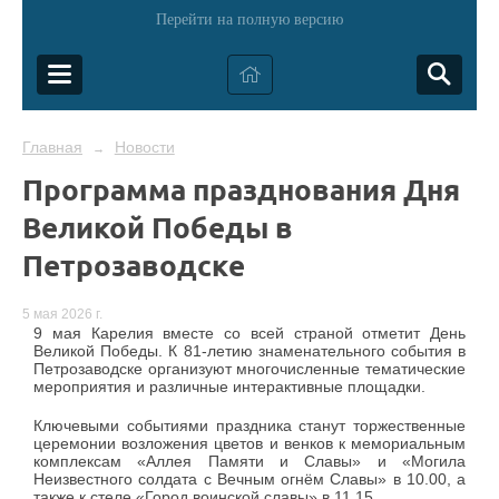
Перейти на полную версию
Главная
Новости
→
Программа празднования Дня
Великой Победы в
Петрозаводске
5 мая 2026 г.
9 мая Карелия вместе со всей страной отметит День
Великой Победы. К 81-летию знаменательного события в
Петрозаводске организуют многочисленные тематические
мероприятия и различные интерактивные площадки.
Ключевыми событиями праздника станут торжественные
церемонии возложения цветов и венков к мемориальным
комплексам «Аллея Памяти и Славы» и «Могила
Неизвестного солдата с Вечным огнём Славы» в 10.00, а
также к стеле «Город воинской славы» в 11.15.