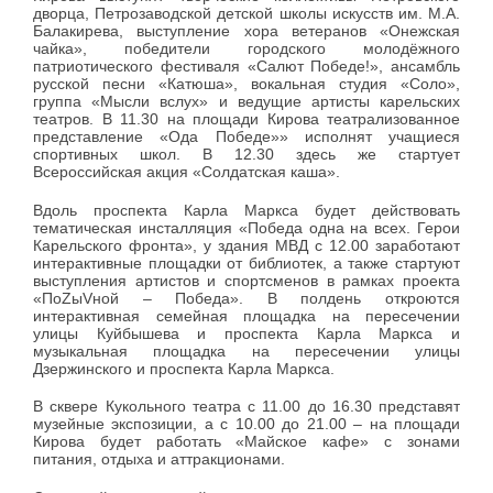
дворца, Петрозаводской детской школы искусств им. М.А.
Балакирева, выступление хора ветеранов «Онежская
чайка», победители городского молодёжного
патриотического фестиваля «Салют Победе!», ансамбль
русской песни «Катюша», вокальная студия «Соло»,
группа «Мысли вслух» и ведущие артисты карельских
театров. В 11.30 на площади Кирова театрализованное
представление «Ода Победе»» исполнят учащиеся
спортивных школ. В 12.30 здесь же стартует
Всероссийская акция «Солдатская каша».
Вдоль проспекта Карла Маркса будет действовать
тематическая инсталляция «Победа одна на всех. Герои
Карельского фронта», у здания МВД с 12.00 заработают
интерактивные площадки от библиотек, а также стартуют
выступления артистов и спортсменов в рамках проекта
«ПоZыVной – Победа». В полдень откроются
интерактивная семейная площадка на пересечении
улицы Куйбышева и проспекта Карла Маркса и
музыкальная площадка на пересечении улицы
Дзержинского и проспекта Карла Маркса.
В сквере Кукольного театра с 11.00 до 16.30 представят
музейные экспозиции, а с 10.00 до 21.00 – на площади
Кирова будет работать «Майское кафе» с зонами
питания, отдыха и аттракционами.