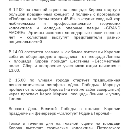
В 12.00 на главной сцене на площади Кирова стартует
большой праздничный концерт. В полдень с программой
«Победным набатом звучит 45-й!» выступит сводный хор
любительских и профессиональных творческих
коллективов и молодые оперные певцы «GRAND
AMORE». Артисты исполнят легендарные песни военных
лет – солистами выступят представители разных
национальностей.
В 14.00 состоится главное и любимое жителями Карелии
событие общенародного праздника – от площади Ленина
к площади Кирова пройдет шествием «Бессмертный
полк». Сбор и построение участников акции начнется в
13.00.
В 15.00 по улицам города стартует традиционная
легкоатлетическая эстафета «День Победы». Маршрут
пройдет от площади Кирова (на ней же забег завершится)
через проспект Карла Маркса, площадь Ленина и улицу
Гоголя.
Венчает День Великой Победы в столице Карелии
праздничный фейерверк «Салютует Родина Героям!».
Также в течение дня на главной сцене на площади
Кирова выступят творческие коллективы Петровского