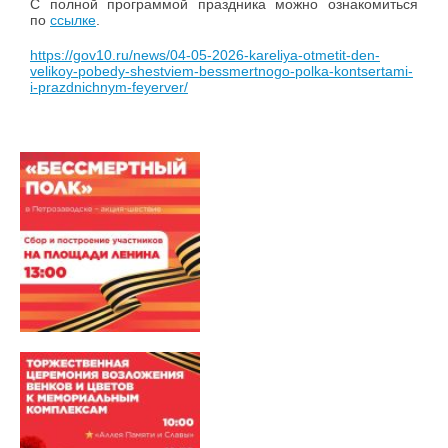
С полной программой праздника можно ознакомиться
по
ссылке
.
https://gov10.ru/news/04-05-2026-kareliya-otmetit-den-
velikoy-pobedy-shestviem-bessmertnogo-polka-kontsertami-
i-prazdnichnym-feyerver/