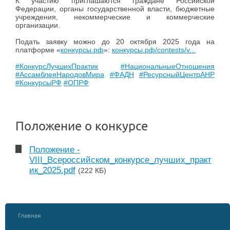
К участию приглашаются граждане Российской
Федерации, органы государственной власти, бюджетные
учреждения, некоммерческие и коммерческие
организации.
Подать заявку можно до 20 октября 2025 года на
платформе «
конкурсы.рф
»:
конкурсы.рф/contests/v...
#КонкурсЛучшихПрактик
#НациональныеОтношения
#АссамблеяНародовМира
#ФАДН
#РесурсныйЦентрАНР
#КонкурсыРФ
#ОПРФ
Положение о конкурсе
Положение -
VIII_Всероссийском_конкурсе_лучших_практ
ик_2025.pdf
(222 КБ)
Главная