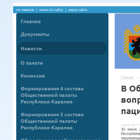
на главную
поиск по сайту
карта сайта
Главная
Документы
Новости
О палате
Комиссии
Главная
→
В О
Формирование 4 состава
Общественной палаты
воп
Республики Карелия
пац
Формирование 5 состава
Общественной палаты
8 июля 2025 г
Республики Карелия
30 июня 2
Республик
окружающе