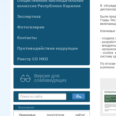
Общественная наблюдательная
комиссия Республики Карелия
В обсужде
диспансер
Экспертиза
Были пред
Главы Рес
включающе
Фотогалерея
Ключевые 
Контакты
- создана
- разрабо
- внедрен
Противодействие коррупции
- организ
- особое 
систему з
Реестр СО НКО
По итогам
в регионе.
Версия для
слабовидящих
Внимание!
Уважаемые посетители сайта!