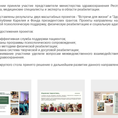
нии приняли участие представители министерства здравоохранения Респуб
а, медицинские специалисты и эксперты в области реабилитации.
ставлены результаты двух масштабных проектов - "Встречи для жизни" и "Зд
публики Карелия и Фонда президентских грантов. Проекты направлены на
й психологическую поддержку, физическую реабилитацию и социальную ада
достижения проектов:
 эффективная служба поддержки пациентов;
таны программы психологического сопровождения;
ы методики физической реабилитации;
ована система творческой и досуговой реабилитации;
внимание участники уделили вопросам межведомственного взаимодейств
дравоохранения.
 круглого стола принято решение о дальнейшем развитии данного направле