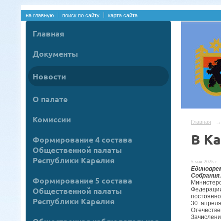
на главную
поиск по сайту
карта сайта
Главная
Документы
Новости
О палате
Комиссии
Главная
→
В К
Формирование 4 состава
Общественной палаты
Республики Карелия
5 мая 2025 г.
Единовре
Собрания.
Формирование 5 состава
Министер
Общественной палаты
Федерации
постоянно
Республики Карелия
30 апрел
Отечестве
Зачислени