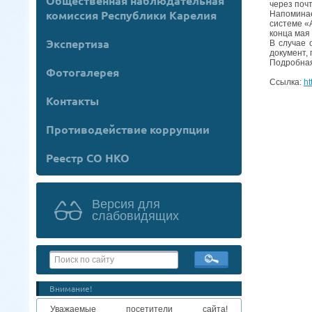
Общественная наблюдательная
через почт
комиссия Республики Карелия
Напоминае
системе «
конца мая
Экспертиза
В случае 
документ,
Подробная
Фотогалерея
Ссылка:
ht
Контакты
Противодействие коррупции
Реестр СО НКО
Версия для
слабовидящих
Внимание!
Уважаемые посетители сайта!