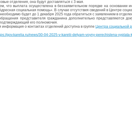
овые отделения, она будут доставляться с 3 мая.
м, что выплата осуществлена в беззаявительном порядке на основании 
Адресная социальная помощь». В случае отсутствия сведений в Центре соц
 необходимо будет до 1 декабря 2025 года обратиться с заявлением в отделе
обращения представителя гражданина дополнительно представляются доку
 подтверждающий его полномочия.
 информация о контактах отделений доступна в группе
Центра социальной 
tps://gov.karelia.ru/news/30-04-2025-v-karelii-detyam-voyny-perechislena-vyplata