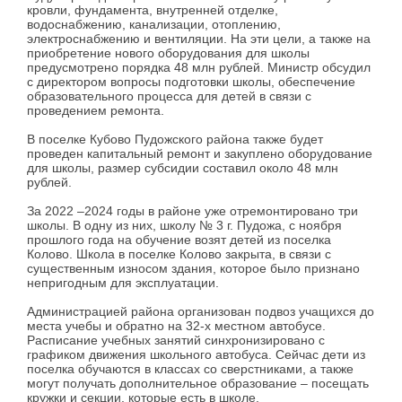
кровли, фундамента, внутренней отделке,
водоснабжению, канализации, отоплению,
электроснабжению и вентиляции. На эти цели, а также на
приобретение нового оборудования для школы
предусмотрено порядка 48 млн рублей. Министр обсудил
с директором вопросы подготовки школы, обеспечение
образовательного процесса для детей в связи с
проведением ремонта.
В поселке Кубово Пудожского района также будет
проведен капитальный ремонт и закуплено оборудование
для школы, размер субсидии составил около 48 млн
рублей.
За 2022 –2024 годы в районе уже отремонтировано три
школы. В одну из них, школу № 3 г. Пудожа, с ноября
прошлого года на обучение возят детей из поселка
Колово. Школа в поселке Колово закрыта, в связи с
существенным износом здания, которое было признано
непригодным для эксплуатации.
Администрацией района организован подвоз учащихся до
места учебы и обратно на 32-х местном автобусе.
Расписание учебных занятий синхронизировано с
графиком движения школьного автобуса. Сейчас дети из
поселка обучаются в классах со сверстниками, а также
могут получать дополнительное образование – посещать
кружки и секции, которые есть в школе.